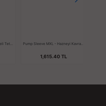
Classic ML3 - Standart Hazneli Tetikli Barometreli Klasik Penis Pompası - Gelişme ve Performans Etkili
Pump Sleeve MXL - Hazneyi Kavrayan Büyük ve Geliştirilmiş Süper Gerçekçi Tırtıklı Doku Penis Pompası Vajina Başlığı
1,615.40 TL