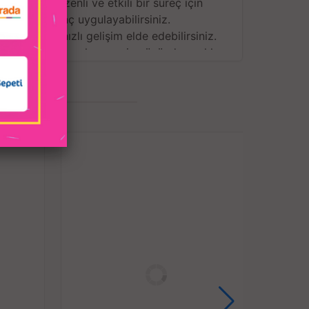
ntrolünü, düzenli ve etkili bir süreç için
 düzenli basınç uygulayabilirsiniz.
e iki kat hızlı gelişim elde edebilirsiniz.
kat daha fazla vakum emiş gücü, dayanıklı
ndan tasarlanmış özel tetik tasarımı,
ntı borusu, maksimum eğilmeye ve bükülmeye
 ekstra konfor ve rahatlık ile endişe etmeden
bilir yapıdadır.
 kapasite için 22 cm uzunluğunda, 7 cm
im için yüksek vakum emiş gücü imkanı sunar.
tra güç sarfetmeden pompalama imkanı
lam ama rahat kullanımı ile uzun ömürlü
anılabilir.
lanımlarda sürecin çok daha kolay geçmesi için
 silikon başlıklar ile kullanılabilir.
sayesinde kolay saklanabilir,
ilmiş, CE - ROHS - FCC sertifikalıdır.
nişliğinde, 410 gr ağırlığındadır.