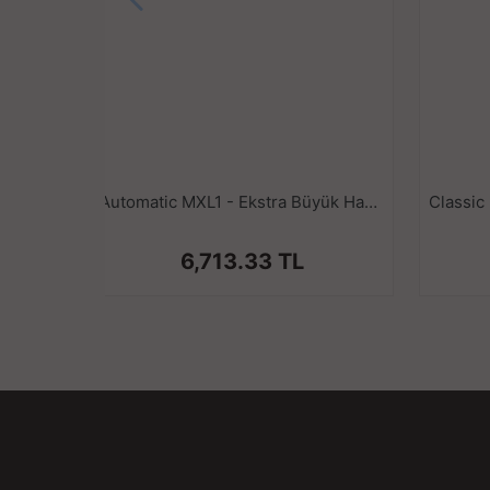
Automatic MXL1 - Ekstra Büyük Hazneli Yedek Başlıklı 6 Emiş Modlu Dijital Ekran Profesyonel Otomatik Penis Pompası
6,713.33 TL