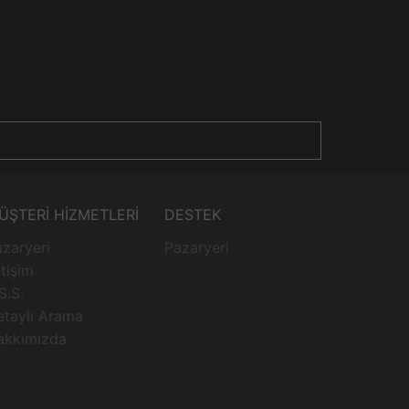
ÜŞTERİ HİZMETLERİ
DESTEK
zaryeri
Pazaryeri
etişim
S.S.
etaylı Arama
akkımızda