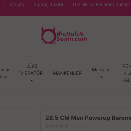
İletişim
Sipariş Takibi
Gizlilik ve Kullanım Şartlar
LÜKS
PEN
ınlar
Markalar
VİBRATÖR
MANKENLER
KIL
in
HAL
28.5 CM Men Powerup Barometr
(Yorum 0)