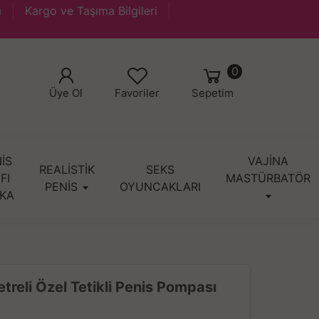
ı
Kargo ve Taşıma Bilgileri
0
Üye Ol
Favoriler
Sepetim
İS
VAJİNA
REALİSTİK
SEKS
IFI
MASTÜRBATÖR
PENİS
OYUNCAKLARI
KA
eli Özel Tetikli Penis Pompası