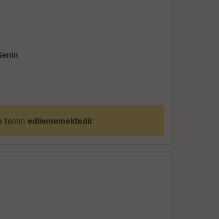
Senin
ne temin
edilememektedir
.