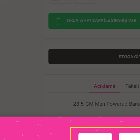
TIKLA WHATSAPP İLE SİPARİŞ VER
STOGA GI
Açıklama
Taksit
28.5 CM Men Powerup Barome
Tamamen sağlıklı, güvenli, kokusuz
üre
Yüksek kaliteli tıbbi sınıf AB