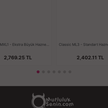
Classic MXL1 - Ekstra Büyük Hazneli 3 Silikon Penis Halkalı Profesyonel Klasik Penis Pompası Seti
2,769.25 TL
2,402.11 TL