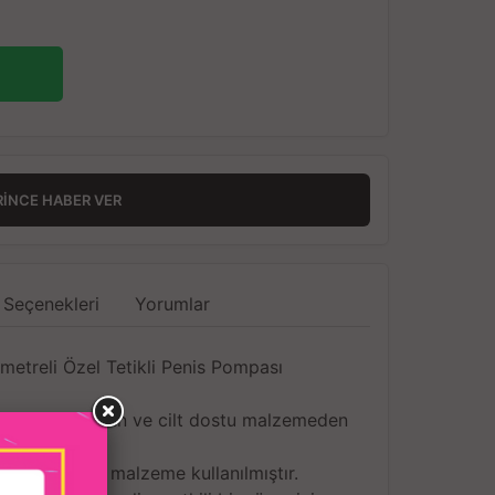
RINCE HABER VER
 Seçenekleri
Yorumlar
treli Özel Tetikli Penis Pompası
, toksik olmayan ve cilt dostu malzemeden
tilmiştir,
S+PVC+Silikon malzeme kullanılmıştır.