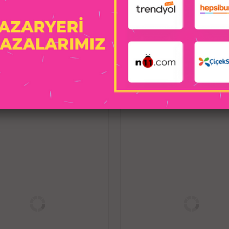
Silindir hazne içerisindeki hava ko
Barometre ile ayarlayabilir,
Bu sayede diğer manuel pompalara gör
Piyasadaki benzer ürünlere göre 2 
hazne ve uzman bir ekip tarafı
PVC ve silikondan üretilen ara bağla
İLGILI ÜRÜNLER
karşı dayanıklıdır, kullanım sırasında
kullanıla
Güçlü silindir haznesi, maksimum
genişliğindedir. Hızlı ve etkili geliş
Tek el ve parmaklarınızla eks
sağlayan özel tetik tasarımı, sağ
kull
Değiştirilebilir başlık, uzun süreli kul
fantazi vajina başlıkları veya
Sökülebilir mekanizma 
Avrupa standartlarına göre üret
28.5 cm uzunluğunda, 7 cm ge