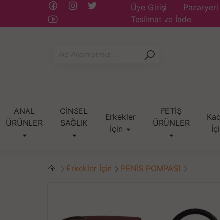
Üye Girişi
Pazaryeri
Teslimat ve İade
ANAL
CİNSEL
FETİŞ
Erkekler
Kad
ÜRÜNLER
SAĞLIK
ÜRÜNLER
İçin
İç
Erkekler İçin
PENİS POMPASI