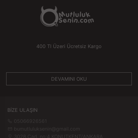
400 Tl Üzeri Ücretsiz Kargo
DEVAMINI OKU
BİZE ULAŞIN
05066926561
bumutluluksenin@gmail.com
3028.Cad. no:4 KONUTKENT/ANKARA