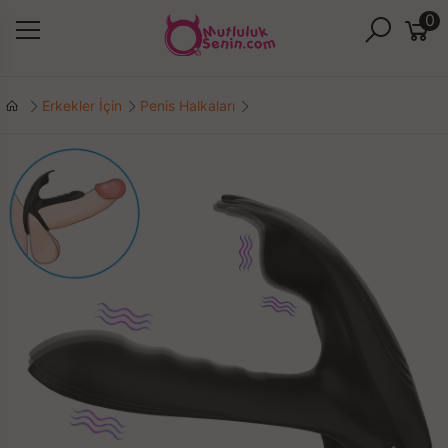
0
Erkekler İçin
Penis Halkaları