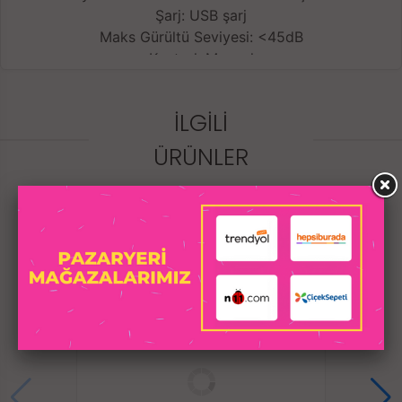
Şarj: USB şarj
Maks Gürültü Seviyesi: <45dB
Kontrol: Manuel
Su geçirmezlik sınıfı: IPX7 - Su geçirmez
Şarj süresi: 60-90 dakika Pil ömrü: 120 dakika kullanım
İLGILI
ÜRÜNLER