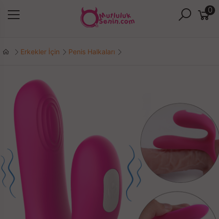
0
Erkekler İçin
Penis Halkaları