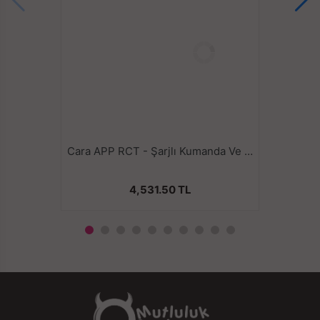
Cara APP RCT - Şarjlı Kumanda Ve Telefon Kontrollü Çift Motorlu G Spot ve Klitoris Uyarıcı Giyilebilir Couple Vibratör
4,531.50 TL