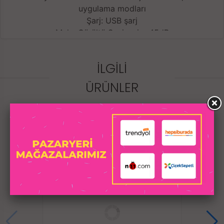
uygulama modları
Şarj: USB şarj
Maks Gürültü Seviyesi: <45dB
Kontrol: Manuel, telefon uygulama kontrolleri
Su geçirmezlik sınıfı: IPX7 - Su geçirmez
İLGILI
Şarj süresi: 60-90 dakika
Pil ömrü: 120 dakika kullanım
ÜRÜNLER