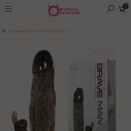
0
Erkekler İçin
Penis Kılıfları