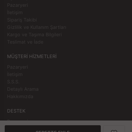
Pazaryeri
İletişim
Sipariş Takibi
Gizlilik ve Kullanım Şartları
Kargo ve Taşıma Bilgileri
Teslimat ve İade
MÜŞTERİ HİZMETLERİ
Pazaryeri
İletişim
S.S.S.
Detaylı Arama
Hakkımızda
DESTEK
Pazaryeri