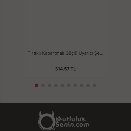
Tırtıklı Kabartmalı Güçlü Uyarıcı Şeffaf Silikon Penis Kılıfı - TYPE A
314.57 TL