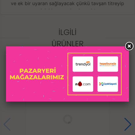
ve ek bir uyaran sağlayacak çünkü tavşan titreyip
eşinizi heyecanlandıracaktır.
Bu kılıf penisin tabanına sıkıca oturur ve boşalmayı
geciktirirken kılıf duyuları harekete geçirir ve her ikisi
İLGILI
için de inanılmaz bir doruk noktası sağlar.
Hazzı arttırmaya yardımcı özel damarlı yüzey özelliği.
ÜRÜNLER
Testislere geçen halka sayesinde kayma
yapmaz,penisi tam olarak kavrar.
Esnek yapısı sayesinde tüm penis boyları için
uygundur.
Hem kadına hem de erkeğe aynı anda zevk verir.
Tek kullanımlık değildir, temizliği sağlanarak defalarca
kullanılabilinir.
Prezervatif olarakta kullanabilirsiniz.
Vibratörün üstüne de takılabilir.
Kullanım öncesi ve sonrası ılık su ve sabun ile
temizliğini sağlayınız.
İçeriğinde kimyevi maddeler bulunan temizleyiciler
kullanmayınız.