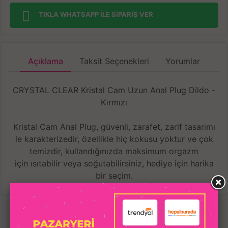
TIKLA WHATSAPP İLE SİPARİŞ VER
Açıklama
Taksit Seçenekleri
Yorumlar
CRYSTAL CLEAR Kristal Cam Uzun Anal Plug Dildo -
Kırmızı
Kristal Cam Anal Plug, güvenli, zarafet, zarif tasarımı
le karakterizedir, özellikle hiç kokusu yoktur ve çok
temizdir, kullandığınızda maksimum orgazm
için ısıtabilir veya soğutabilirsiniz, hediye için harika
bir seçim.
Cam malzemenin yüzeyi pürüzsüz, sıcaklık 1800
derece altında profesyonel işçi tarafından yapılır.
Temizlemesi kolay, simülasyon tasarımı, parlak renk,
İLGILI
boğum stimülasyonu.