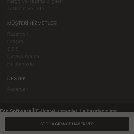
Kargo ve Taşıma Bilgileri
Teslimat ve İade
MÜŞTERİ HİZMETLERİ
Pazaryeri
İletişim
S.S.S.
Detaylı Arama
Hakkımızda
DESTEK
Pazaryeri
Eco Software |
E-ticaret sistemleri ile hazırlanmıştır.
STOGA GIRINCE HABER VER
Anasayfa
Üye Girişi
Sipariş Takibi
İletişim