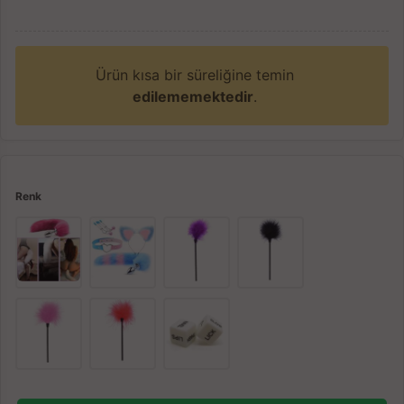
Ürün kısa bir süreliğine temin
edilememektedir
.
Renk