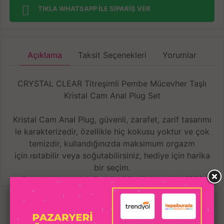
TIKLA WHATSAPP İLE SİPARİŞ VER
Açıklama
Taksit Seçenekleri
Yorumlar
CRYSTAL CLEAR Titreşimli Pembe Mücevher Taşlı
Kristal Cam Anal Plug Set
Kristal Cam Anal Plug, güvenli, zarafet, zarif tasarımı
le karakterizedir, özellikle hiç kokusu yoktur ve çok
temizdir, kullandığınızda maksimum orgazm
için ısıtabilir veya soğutabilirsiniz, hediye için harika
bir seçim.
Cam malzemenin yüzeyi pürüzsüz, sıcaklık 1800
derece altında profesyonel işçi tarafından yapılır.
Temizlemesi kolay, simülasyon tasarımı, parlak renk,
İLGILI
yumru stimülasyonu.