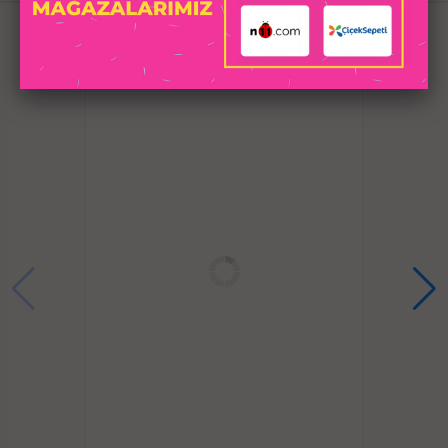
ÜRÜNLER
10 titreşim modlu Mini Bullet Vibratör; klitoris, anal,
vajinal ve göğüs ucu uyarıcı olarak kullanılabilir.
Taşıması, kullanımı ve temizlemesi kolay. Ergonomik
tasarımlı, güçlü titreşim motoruna sahiptir.
Renk: Şeffaf, pembe
Plug Boyutları: S- 80*20mm, M- 91*34mm, L-
99*38mm
Bullet Boyutu: 91*14mm
Stimülasyon Modları: 10 titreşim modu, anal uyarı ve
genişletici
Malzeme: Kristal cam
Yüzey: kullanım için pürüzsüz ve güvenli