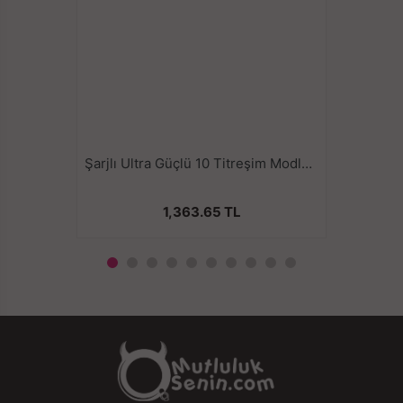
Şarjlı Ultra Güçlü 10 Titreşim Modlu Su Geçirmez Kolay Taşınabilir Bullet Mini Vibratör
1,363.65 TL