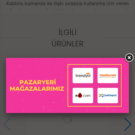
Kablolu kumanda ile ilişki sırasına kullanıma izin veren
vibrating egg, vajinal, klitoral veya anal uyarıcı olarak
kullanılabilir.
2 adet AA pil ile çalışır.
İLGILI
ÜRÜNLER