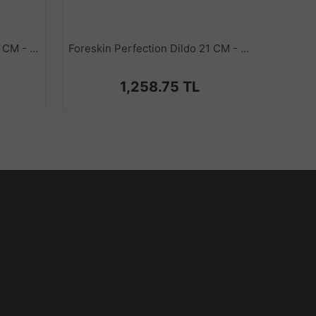
Foreskin Perfection Dildo 28 CM - Çift Katmanlı Gerçekçi Kayar Deri Ultra Yumuşak Realistik Melez Yapay Penis Vibrator
Foreskin Perfection Dildo 21 CM - Çift Katmanlı Gerçekçi Kayar Deri Ultra Yumuşak Realistik Melez Yapay Penis Vibrator
1,258.75 TL