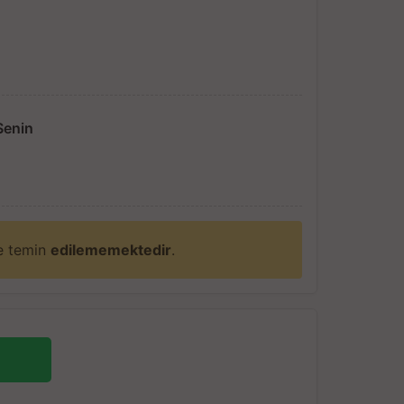
Senin
ne temin
edilememektedir
.