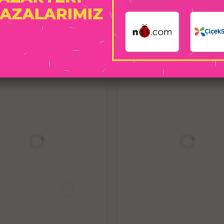
kemeri ile kullanım için vidalanarak aç
İLGILI ÜRÜNLER
oyunu için 
- Süper gerçekçi çift kat
- Eklenen çift yoğunluklu kayan cilt te
- Patentli vantuz güçlü emiş gücü s
kapat
- Nihai ze
- Kolayca herhang
Su bazlı kayganlaştırıcı je
Prezervatif ile 
17.5 cm uzunluğunda ve 3.8 cm kalınlı