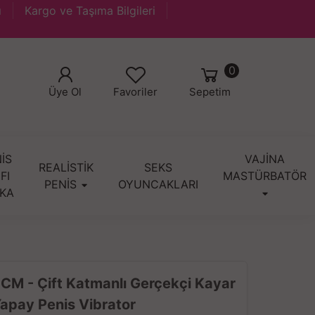
ı
Kargo ve Taşıma Bilgileri
0
Üye Ol
Favoriler
Sepetim
İS
VAJİNA
REALİSTİK
SEKS
IFI
MASTÜRBATÖR
PENİS
OYUNCAKLARI
KA
5 CM - Çift Katmanlı Gerçekçi Kayar
Yapay Penis Vibrator