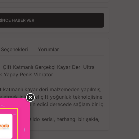
RINCE HABER VER
 Seçenekleri
Yorumlar
- Çift Katmanlı Gerçekçi Kayar Deri Ultra
k Yapay Penis Vibrator
ift katmanlı kayar deri malzemeden yapılmış,
e etmek için özel çift yoğunluk teknolojisine
cilde ve tatmin edici derecede sağlam bir iç
ağa sahiptir.
n Perfection Dildo serisi, herhangi bir şekle,
 bir şekilde kolayca bükülebilir.
mış patentli vantuzumuz, belden bağlama