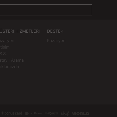
ÜŞTERİ HİZMETLERİ
DESTEK
zaryeri
Pazaryeri
etişim
S.S.
etaylı Arama
akkımızda