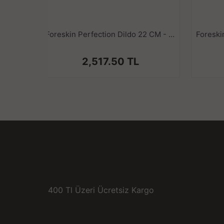
Foreskin Perfection Dildo 22 CM - Çift Katmanlı Gerçekçi Kayar Deri Ultra Yumuşak Realistik Yapay Penis Vibrator
2,517.50 TL
400 Tl Üzeri Ücretsiz Kargo