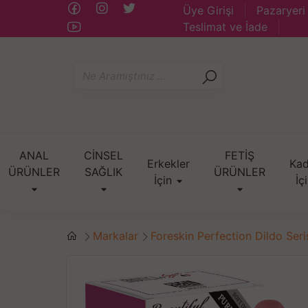
Üye Girişi
Pazaryeri
Teslimat ve İade
ANAL
CİNSEL
FETİŞ
Erkekler
Kad
ÜRÜNLER
SAĞLIK
ÜRÜNLER
İçin
İç
Markalar
Foreskin Perfection Dildo Seri