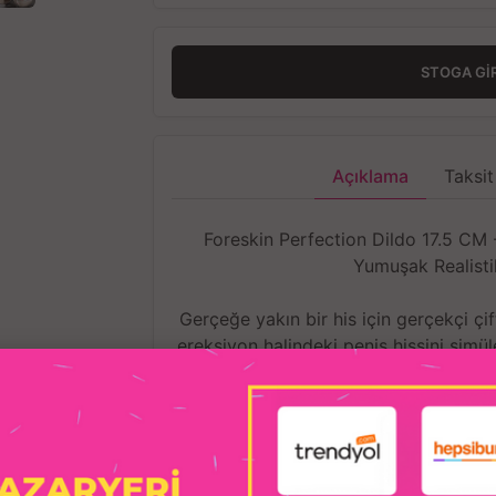
STOGA GI
Açıklama
Taksit
Foreskin Perfection Dildo 17.5 CM 
Yumuşak Realisti
Gerçeğe yakın bir his için gerçekçi ç
ereksiyon halindeki penis hissini simül
sahip bu yapay penis, yumuşak bir dış 
kıkırd
Orijinallik için el yapımı olan Foreski
hatta gerçeğinden daha iyi
Yüksek mukavemetli TPE'den yapıl