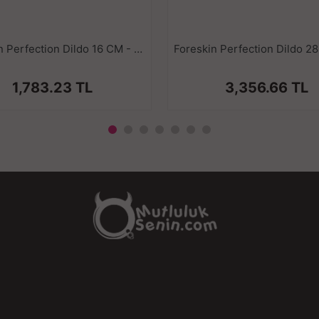
Foreskin Perfection Dildo 16 CM - Çift Katmanlı Gerçekçi Kayar Deri Ultra Yumuşak Realistik Yapay Penis Kalın Vibrator
1,783.23 TL
3,356.66 TL