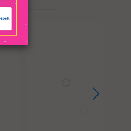
ılıp kapatılabilir. Ayrıca güçlü eller serbest
güçlü emiş sağlar.
manlı TPE malzemeden yapılmıştır
knolojisi, yumuşak dış cildi sıkı bir merkezle
uyarır
ağlar ve kullanışlı oyun için kolayca açıp
abilirsiniz
vk için el yapımı
i bir şekle bükülebilir
l ile kullanılması tavsiye edilir.
kullanım için uygundur.
ktadır. 13 cm kullanılabilir alana sahiptir.