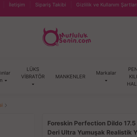
İletişim
Sipariş Takibi
Gizlilik ve Kullanım Şartlar
LÜKS
PEN
ınlar
Markalar
VİBRATÖR
MANKENLER
KIL
in
HAL
si
Foreskin Perfection Dildo 17.
Deri Ultra Yumuşak Realistik 