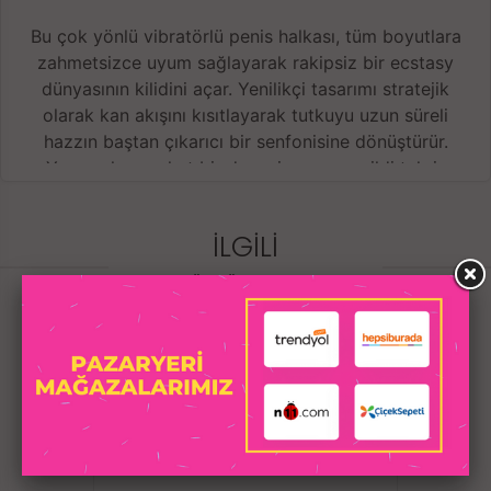
Bu çok yönlü vibratörlü penis halkası, tüm boyutlara
zahmetsizce uyum sağlayarak rakipsiz bir ecstasy
dünyasının kilidini açar. Yenilikçi tasarımı stratejik
olarak kan akışını kısıtlayarak tutkuyu uzun süreli
hazzın baştan çıkarıcı bir senfonisine dönüştürür.
Yumuşak ve rahat bir deneyim sunan, cildi tahriş
etmeyen ve nazik olmasını sağlayan tıbbi bir silikon
malzemeye sahiptir.
İLGILI
Sadece erkek penis halkası olmakla kalmaz, aynı
ÜRÜNLER
zamanda kadınlar için mükemmel bir top halkası ve
klitoral stimülatör olabilir; bu, dil yalama hareketini
taklit eden dil şeklinde bir stimülatör ekler ve C
noktasını gerçekleştirir uyarım. Bir ürün, seks süresini
geciktirebilen, klitorise masaj yapabilen ve aynı
zamanda partnere uyarıcı bir C noktası deneyimi
yaşatabilen üç avantajı bir araya getiriyor.
7 frekanslı titreşim : Elastik penis halkasını penisin