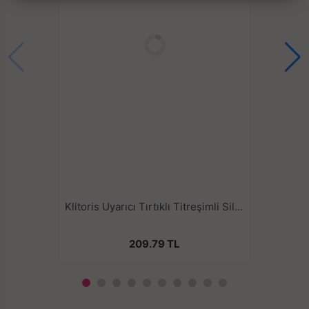
köküne doğru kaydırın ve ardından titreşimi başlatmak
için düğmeye dokunun, 7 farklı cinsel titreşim
frekansını keşfedin, çift vibratörün kullanımında
sadece yakın olabilir.
Klitorisin ve G noktasının yoğun titreşim uyarımını
sağlar, aynı zamanda farklı titreşim frekansını
değiştirmek, farklı bir deneyim elde etmek
için istediğiniz zaman kontrol edebilir.
Ereksiyonun daha uzun süre korunmasını sağlar: Penis
halkaları penise giden kan akışını kısıtlayarak uzunluk
ve çevreyi her zamankinden daha uzun süre anında
Klitoris Uyarıcı Tırtıklı Titreşimli Silikon Penis Halkası
artırır.
Sessiz ama güçlü motor: Abartısız eğlence için güçlü
ve sessiz motorlu Çift Vibratör. Başkalarını rahatsız
209.79 TL
etmeden en çılgın fantezilerinizi gerçekleştirmenize
olanak tanır.
Çift vibratör kilitlenir: penisin her iki ucu ve testis. üçlü