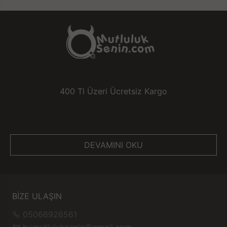
vibratör, klitoral vibratör ve ekleme vibratörü aynı
anda klitorisi ve G noktasını etkinleştirerek her iki
ortağa da daha yoğun uyarım ve orgazm sağlar.
3'ü 1 arada çift seks oyuncakları: Vibratör, daha yoğun
bir uyarım sağlamak için 3 halka kilit özünü, G noktası
vibratörünü ve klitoral vibratörü birleştirir.
UZAKTAN KUMANDALI DEĞİLDİR.
400 Tl Üzeri Ücretsiz Kargo
DEVAMINI OKU
BİZE ULAŞIN
05066926561
bumutluluksenin@gmail.com