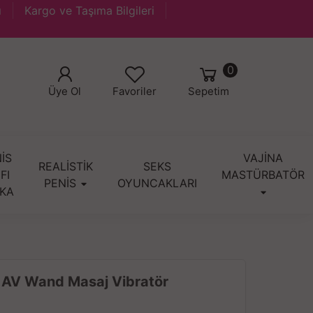
ı
Kargo ve Taşıma Bilgileri
0
Üye Ol
Favoriler
Sepetim
İS
VAJİNA
REALİSTİK
SEKS
IFI
MASTÜRBATÖR
PENİS
OYUNCAKLARI
KA
u AV Wand Masaj Vibratör