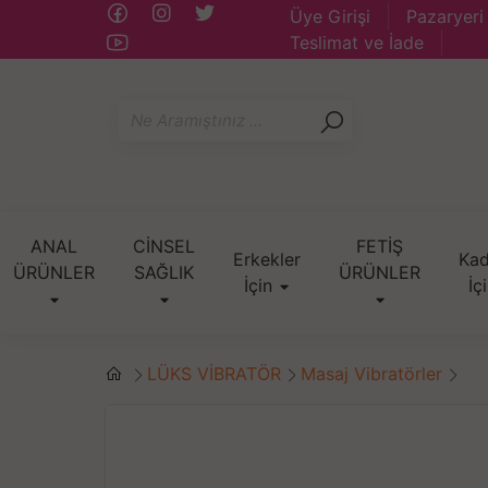
Üye Girişi
Pazaryeri
Teslimat ve İade
ANAL
CİNSEL
FETİŞ
Erkekler
Kad
ÜRÜNLER
SAĞLIK
ÜRÜNLER
İçin
İç
LÜKS VİBRATÖR
Masaj Vibratörler