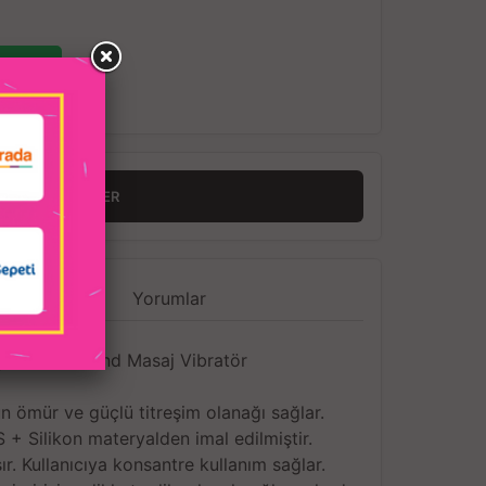
RINCE HABER VER
 Seçenekleri
Yorumlar
siyonlu AV Wand Masaj Vibratör
zun ömür ve güçlü titreşim olanağı sağlar.
 + Silikon materyalden imal edilmiştir.
r. Kullanıcıya konsantre kullanım sağlar.