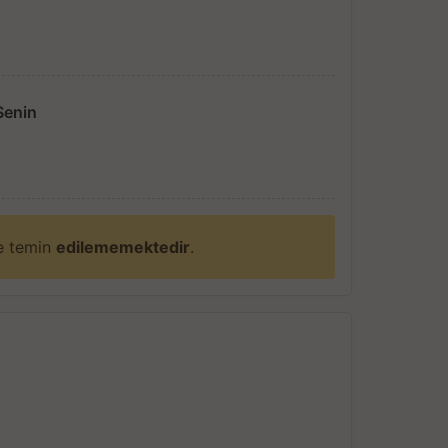
Senin
ne temin
edilememektedir
.