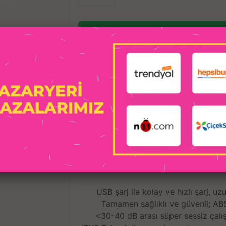
TIKLA WHATSAPP İLE SİPARİŞ VER
STOGA GI
Açıklama
Taksit
IRINA Usb Şarjlı 7 Fonk
USB şarj ile kolay ve hızlı şarj, u
Tamamen sağlıklı ve güvenli; ABS
<30-40 dB arası süper sessiz çalışı