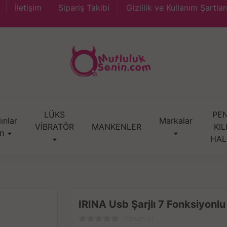
İletişim
Sipariş Takibi
Gizlilik ve Kullanım Şartlar
LÜKS
PEN
ınlar
Markalar
VİBRATÖR
MANKENLER
KIL
in
HAL
IRINA Usb Şarjlı 7 Fonksiyonl
(Yorum 0)