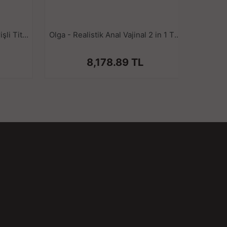
ize imkan sunar.
le kullanılması, kullanımdan önce ve sonra
i tavsiye edilir.
Bethany - Anal Vajina Çift Girişli Titreşimli Isıtmalı Realistik Kalça Suni Vajina Mastürbatör 1.1KG
Olga - Realistik Anal Vajinal 2 in 1 Titreşimli Suni Kalça Vajina
8,178.89 TL