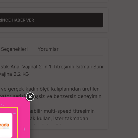
RINCE HABER VER
 Seçenekleri
Yorumlar
k Anal Vajinal 2 in 1 Titreşimli Isıtmalı Suni
Vajina 2.2 KG
p ve gerçek kadın ölçü kalıplarından üretilen
tor serisi ile eşsiz ve benzersiz deneyimin
ını çıkar!
hızı ayarlanabilir multi-speed titreşimin
i! İster takarak kullan, ister takmadan
 hazzı titreşimle süslendir!