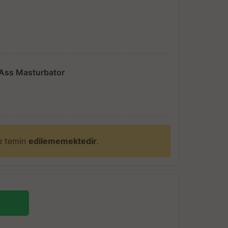
Ass Masturbator
ne temin
edilememektedir
.