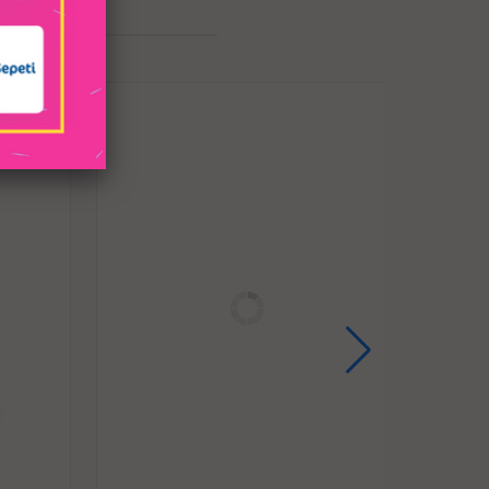
 Tarafından, ultra yumuşak TPE malzemeden
 için gerçekçi açıklıklarla donatılmıştır.
ve gerçeğinden daha iyi olan Lesta'ya aşık
caksınız!
erçekçi deneyimi sağlayan yumuşak ve esnek
eden yapılmıştır.
Premium Torso Masturbator seri ürünleri
r sulu mekanda kullanım için uygundur. Bu
enebilir ve saklanabilir.
ji doku, ince işçilik, gerçekçi görünüm ve her
arı ile eşsiz ve benzersiz deneyim sunması için
ühendislik ile tasarlanmıştır.
iç kanallarda hava basıncını iterek sürtünmeyi
rişte patlayıcı orgazm zevkini yansıtır.
ncı ittirerek sürtünmeyi maksimum düzeyde
caklığı ile ısı dengeleyerek doğal bir şekilde
zi kapattığınızda hayallerinizdeki seks anını