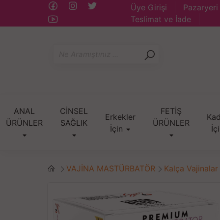
Üye Girişi
Pazaryeri
Teslimat ve İade
ANAL
CİNSEL
FETİŞ
Erkekler
Kad
ÜRÜNLER
SAĞLIK
ÜRÜNLER
İçin
İç
VAJİNA MASTÜRBATÖR
Kalça Vajinalar