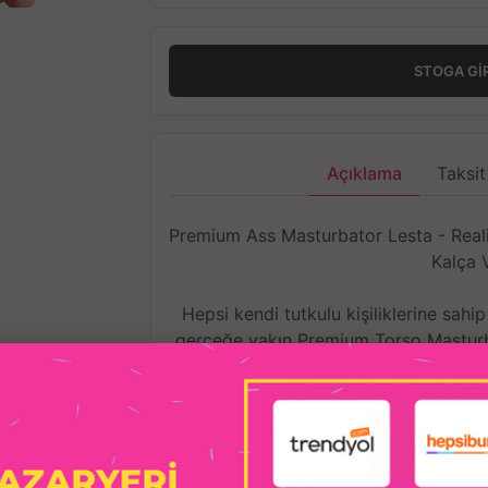
STOGA GI
Açıklama
Taksit
Premium Ass Masturbator Lesta - Realisti
Kalça 
Hepsi kendi tutkulu kişiliklerine sahi
gerçeğe yakın Premium Torso Masturba
tad
Bu mükemmel gerçekçi seriye bir de 
yanında bir de
USB ısıtma
eklend
kullan. Hayallerindeki