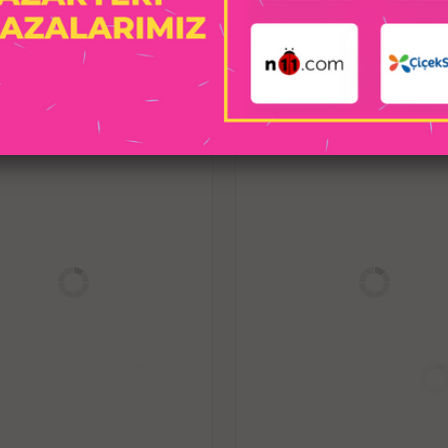
Bu ürünler Erotica markası ile Sens
İLGILI ÜRÜNLER
yapılmıştır ve hepsi, sonsuz okşama
Temizlemesi kolay, mükemmel boyutta 
ola
Vücut için %100 güvenli olan ve en g
TPE malzem
Tamamen su geçirmez yapıda olan 
banyoda, jakuzide veya herhangi bi
sayede kolay temizl
Gerçek bir kadın hissi için son teknolo
birine ait farklı iç tünel tırtıklı dokul
özel tasarım ve harika m
Sıkı ve dar et dokusu, giriş sırasında 
maksimum seviyeye çıkararak her gi
Aynı zamanda iç kanaldaki hava bası
tutan sıkı ve dar doku yapısı, vücut sı
sıcaklık verir. Bu sıcak his, gözlerini