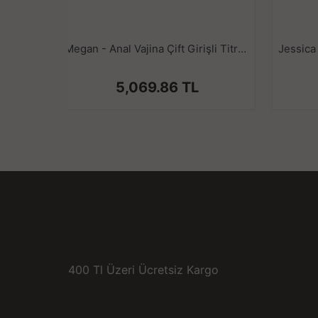
Megan - Anal Vajina Çift Girişli Titreşimli Isıtmalı Realistik Kalça Göğüs Mastürbatör 3 KG
5,069.86 TL
400 Tl Üzeri Ücretsiz Kargo