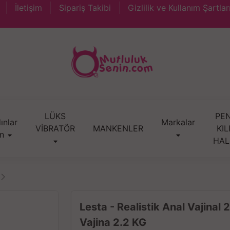
İletişim
Sipariş Takibi
Gizlilik ve Kullanım Şartlar
LÜKS
PEN
ınlar
Markalar
VİBRATÖR
MANKENLER
KIL
in
HAL
Lesta - Realistik Anal Vajinal 2
Vajina 2.2 KG