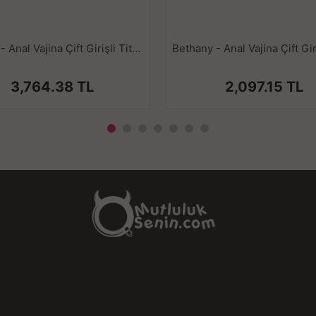
hissetmen
Sadece su bazlı kayganlaştırıcılar i
temizlenmes
Jessica - Anal Vajina Çift Girişli Titreşimli Isıtmalı Realistik Kalça Göğüs Mastürbatör 2.3 KG
3,764.38 TL
2,097.15 TL