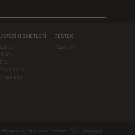
ÜŞTERİ HİZMETLERİ
DESTEK
zaryeri
Pazaryeri
etişim
S.S.
etaylı Arama
akkımızda