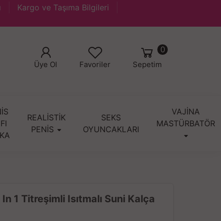
ı
Kargo ve Taşıma Bilgileri
0
Üye Ol
Favoriler
Sepetim
İS
VAJİNA
REALİSTİK
SEKS
IFI
MASTÜRBATÖR
PENİS
OYUNCAKLARI
KA
 In 1 Titreşimli Isıtmalı Suni Kalça