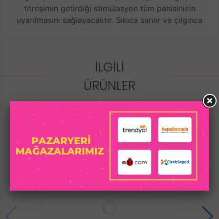
titreşimin getirdiği stimülasyon tüm penisinizin
uyarılmasını sağlayacaktır. Sıkıca sarılır ve çılgınca
ovuşturulur.
İLGILI
İleri Geri ve Dönme Hareketi + İnteraktif İnleme Sesi
Bu otomatik vajina aynı anda dönebilir ve ileri geri
ÜRÜNLER
hareket edebilir, çok sıcak bir deneyim. Tıpkı tutkulu
bir ateşli kızın sizinle seks yapması gibi, interaktif
inleme ses özelliğine sahiptir. Sadece uzanın ve güçlü
yerleştirme ve çıkarma heyecanının tadını çıkarın. Tüm
vücudunuz da en üst düzeyde rahatlığa kavuşacaktır.
Gerçekçi, Nefes Alabilen, Sıkı Vajina
Yumuşak ve güvenli, yüksek kaliteli TPE malzemesinin
kullanımı gerçek bir vajinal deneyim gibidir. Penisiniz
360° sıkıca sarılabilir ve içteki iki tür parçacık üst üste
bindirilir ve sizi sıkıca emen birden fazla kıvrım