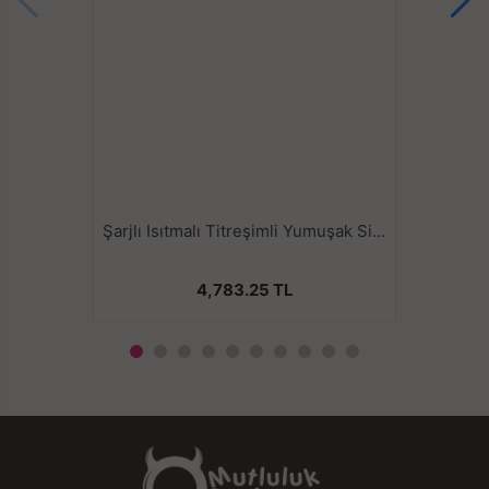
katmanı tarafından uyarılır.
Kullanımı ve Temizliği Kolay
Penisinizi takın ve harika bir sansasyon yaratacak
yoğun bir hareket deneyimi yaşayın. Erkek
mastürbatör vuruş kolunun temizlenmesi ve
saklanması kolaydır. Manşon çıkarılabilir ve akan su ile
temizlenir.
Şarjlı Isıtmalı Titreşimli Yumuşak Silikon Dudak Ağız Girişli Otomatik Oral Mastürbatör
4,783.25 TL