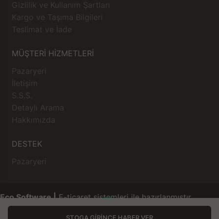
Gizlilik ve Kullanım Şartları
Kargo ve Taşıma Bilgileri
Teslimat ve İade
MÜŞTERİ HİZMETLERİ
Pazaryeri
İletişim
S.S.S.
Detaylı Arama
Hakkımızda
DESTEK
Pazaryeri
Eco Software |
E-ticaret sistemleri ile hazırlanmıştır.
STOGA GIRINCE HABER VER