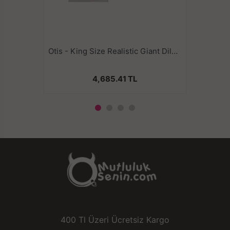
Otis - King Size Realistic Giant Dildo Kalın Dev Boy Gerçekçi Doku Realistik Yapay Penis 38x5.8 CM
4,685.41 TL
400 Tl Üzeri Ücretsiz Kargo