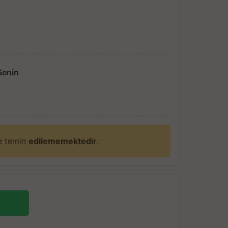
Senin
ne temin
edilememektedir
.