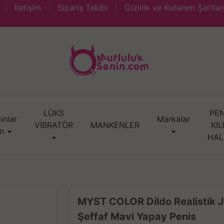
İletişim
Sipariş Takibi
Gizlilik ve Kullanım Şartlar
LÜKS
PEN
ınlar
Markalar
VİBRATÖR
MANKENLER
KIL
in
HAL
MYST COLOR Dildo Realistik J
Şeffaf Mavi Yapay Penis