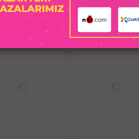
İhtişamı yeterli hissettirmese bile, 
İLGILI ÜRÜNLER
özellikler
Birinci sınıf silikondan yapılmış ola
%100 vücut için güvenli olduğundan,
temizlenmesi kolay ol
Bu ürün hemen hemen her düz yüze
sayesinde saatlerce güvende kalacakt
olarak kullanın ya da ıslak bir sürpriz 
özel seri ile hayal
MYST COLOR Dildo yapay penis serisi, ç
bu da yepyeni bir zevk ve olasılıklar 
İster yatak odasında daha fazla kontr
kullanın, bu yapay penis serisi yata
tutkunuzun bir uz
Erotica by Sens ile tutk