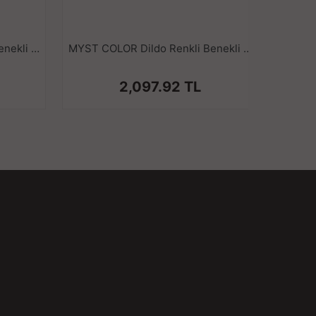
 Özellikler:
i Sınıf Silikon
MYST COLOR Dildo Renkli Benekli Tırtıklı Ultra Yumuşak Şeffaf Realistik Yapay Penis
MYST COLOR Dildo Renkli Benekli Ultra Yumuşak Şeffaf Realistik Yapay Penis
stü Emme Tabanı
yış Uyumlu
2,097.92 TL
ut Güvenliği
zlemesi Kolay