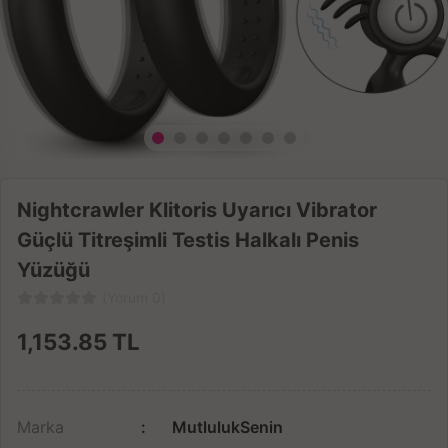
Nightcrawler Klitoris Uyarıcı Vibrator
Güçlü Titreşimli Testis Halkalı Penis
Yüzüğü
(Yorum 0)
1,153.85
TL
Marka
MutlulukSenin