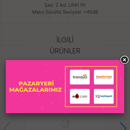
Şarj: 2 Ad. LR41 Pil
Maks Gürültü Seviyesi: <45dB
Kontrol: Manuel
Su geçirmezlik sınıfı: IPX6 - Suya karşı dayanıklı
Şarj süresi: 60 dakika
İLGILI
Pil ömrü:120 dakika kullanım
Boyut: 64*43*43mm
ÜRÜNLER
Takılabilir boyut: 30mm