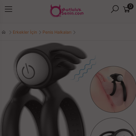
0
Erkekler İçin
Penis Halkaları