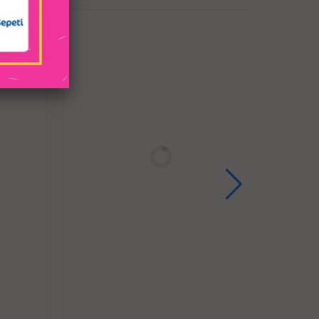
 ve hediyedir.
silikon, rahat ve güvenli.
seviyesinde silikon, yumuşak ve ipeksi.
hat ve kendine hakim olma, her iki şekilde de
 emme ve dil modları.
n sonsuza kadar sürmesine izin verin!
raba şarjı ve benzeri güç kaynakları kolayca
 şarj edilebilir.
mez tasarım; banyoda, havuzda, jakuzi de
sulu eğlenceleri için mükemmel bir dalgıçtır.
 Kullanılır?
çin teleskopik titreşim düğmesine tıklayın ve
ar tıklayın. Toplamda döngüsel olarak 7 tip.
ama düğmesine 3 saniye uzun basın.
n emme düğmesine tıklayın ve tekrar tek
. Toplam 7 tanesini sırayla takip edin.
titreşim düğmesine tıklayın ve bir sonraki