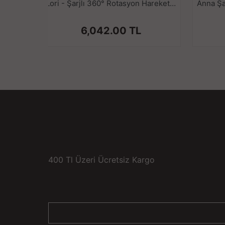
Lori - Şarjlı 360° Rotasyon Hareketli ve Güçlü Titreşimli Aynı Anda G Spot ve Klitoris Uyarıcı Dil Vibratör
6,042.00 TL
400 Tl Üzeri Ücretsiz Kargo