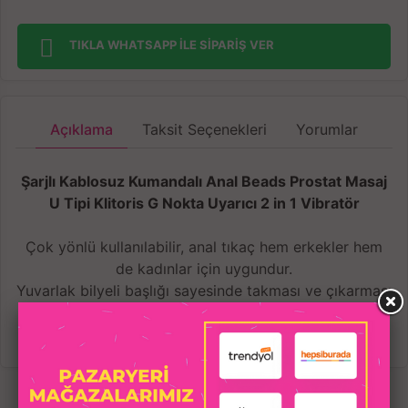
TIKLA WHATSAPP İLE SİPARİŞ VER
Açıklama
Taksit Seçenekleri
Yorumlar
Şarjlı Kablosuz Kumandalı Anal Beads Prostat Masaj
U Tipi Klitoris G Nokta Uyarıcı 2 in 1 Vibratör
Çok yönlü kullanılabilir, anal tıkaç hem erkekler hem
de kadınlar için uygundur.
Yuvarlak bilyeli başlığı sayesinde takması ve çıkarması
kolaydır.
Kablosuz uzaktan kumanda ve iki taraflı titreşime izin
veren çift taraflı tasarım sayesinde maksimum
konforun ve eşsiz uyarımın tadını çıkarın.