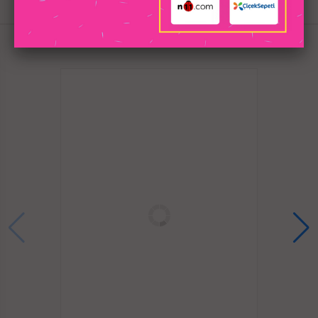
İLGILI
Ultra güçlü 10 titreşim modu, U Tipi Çiftlere
özel vibratör g noktanızı uyarmayı ve size yoğun
ÜRÜNLER
orgazmlar yaşatmayı hedefleyen on farklı yüksek
frekanslı titreşim modu sunar. Benzersiz top dokusu
sürtünmeyi artırır ve uyarımı yoğunlaştırır.
Yüksek kaliteli silikon güvenlidir. Yüksek kaliteli
silikondan üretilen pr0stat masaj vibratör
temizlenmesi kolaydır.
Taşınabilir ve su geçirmez tasarımı sayesinde her yere
götürebilirsiniz.
Nazik yerleştirme ve güçlü uyarım sağlar. Klitoris ve G
Nokta Uyarıcı Vibratör nazik yerleştirme için yumuşak
ve pürüzsüzdür.
10 farklı titreşim modu, anüs ve prostatın yoğun bir
şekilde uyarılmasını sağlayarak kıyaslanamaz
derecede yoğun orgazmlar sağlar. Sessiz tasarım
gizlilik sağlar.