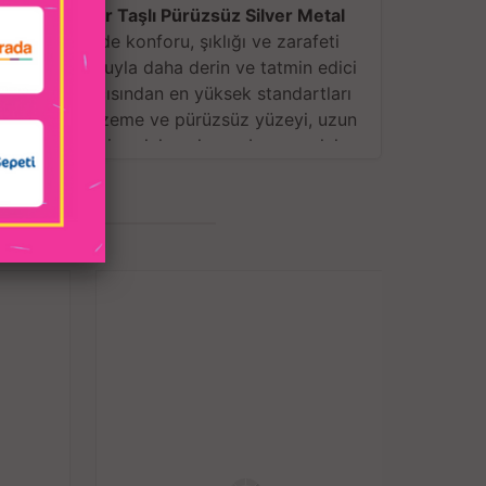
ak Mücevher Taşlı Pürüzsüz Silver Metal
eneyimlerinizde konforu, şıklığı ve zarafeti
 Büyük boyutuyla daha derin ve tatmin edici
 işlevsellik açısından en yüksek standartları
nmaz çelik malzeme ve pürüzsüz yüzeyi, uzun
ken, arkasındaki parlak açık pembe yuvarlak
l değil, aynı zamanda göz alıcı ve zarif bir
haline getirir.
an Özellikler:
i paslanmaz çelik, son derece dayanıklı ve
jenik bir malzeme olan paslanmaz çelik, her
yim sunar. Suya ve neme karşı dayanıklıdır,
rlaklığını korur. Uzun süreli kullanımlarda
lir bir performans sağlar.
üzeyle tasarlanmış olup, kullanım sırasında
özellikleri sayesinde rahatça takılabilir ve
an da kolaylık sunar; su ve sabunla kolayca
zlenebilir.
Detayı:
Bu anal butt plug’ın arka kısmındaki