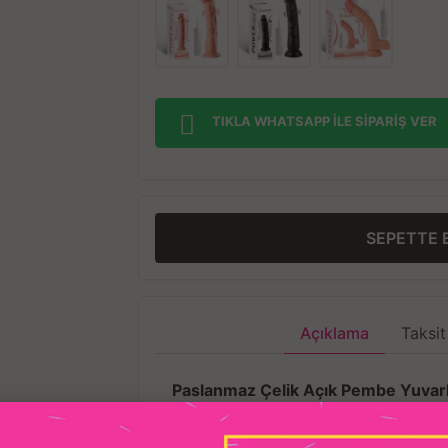
TIKLA WHATSAPP İLE SİPARİŞ VER
SEPETTE 
Açıklama
Taksit
Paslanmaz Çelik Açık Pembe Yuvarl
Anal Butt Plug - Büyük Boy – Şıklı