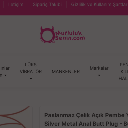
İletişim
Sipariş Takibi
Gizlilik ve Kullanım Şartlar
LÜKS
PEN
ınlar
Markalar
VİBRATÖR
MANKENLER
KIL
in
HAL
Paslanmaz Çelik Açık Pembe 
Silver Metal Anal Butt Plug - 