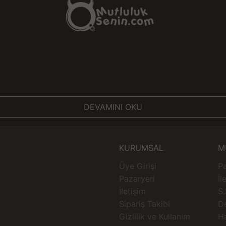
tutulmalıdır. Paslanmaz çelik, zam
sorunlarla karşılaşmaz, böylece her k
Özelleştirilmiş Deneyim İçin İdeal Se
Mücevher Taşlı Pürüzsüz Silver Me
tatmin edici bir anal deneyim arayan
hem de fonksiyonel özellikleri ile bu 
konforlu bir kullanım sunar. Estetik t
özel anlarınıza unutu
DEVAMINI OKU
Öz
Malzeme: 
Renk: Açı
KURUMSAL
M
Tasarım: Pürüzsüz yüzey, yuvarlak pe
Boyut
Üye Girişi
Pa
Hijyen: Su ve sabunla 
Pazaryeri
İl
Paslanmaz Çelik Açık Pembe Yuvarl
İletişim
S.
Anal Butt Plug - Büyük Boy
, estetik
Sipariş Takibi
D
edici bir üründür. Hem şıklığı hem de 
Gizlilik ve Kullanım
H
dokunuş katar. Bu büyük boy anal butt