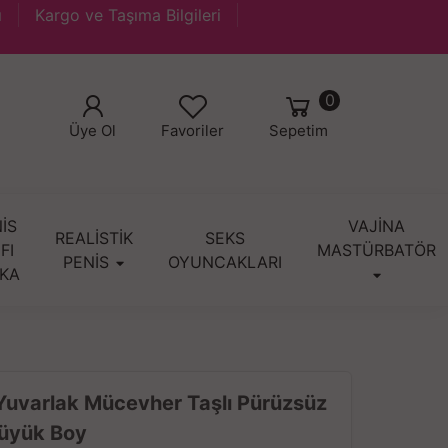
ı
Kargo ve Taşıma Bilgileri
0
Üye Ol
Favoriler
Sepetim
İS
VAJİNA
REALİSTİK
SEKS
IFI
MASTÜRBATÖR
PENİS
OYUNCAKLARI
KA
Yuvarlak Mücevher Taşlı Pürüzsüz
Büyük Boy