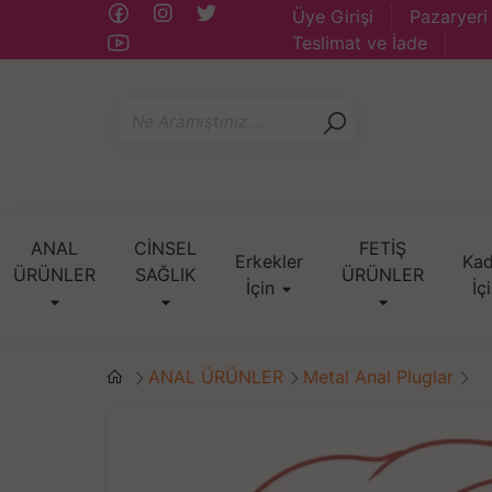
Üye Girişi
Pazaryeri
Teslimat ve İade
ANAL
CİNSEL
FETİŞ
Erkekler
Kad
ÜRÜNLER
SAĞLIK
ÜRÜNLER
İçin
İç
ANAL ÜRÜNLER
Metal Anal Pluglar