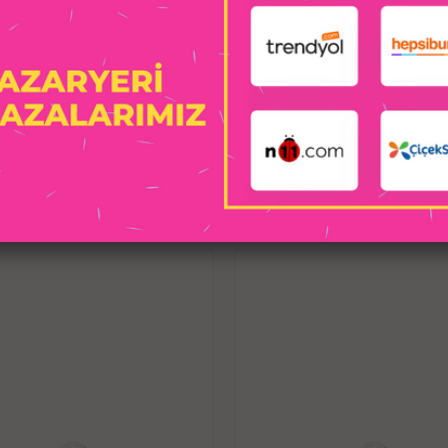
Paslanmaz Çelik Açık Pembe Yuvarl
Anal Butt Plug - Büyük Boy
, anal d
mükemmel şekilde bir araya getiriyor.
bir kullanım sunan bu ürün, estetik ve
karşılamak için tasarlanmıştır. Pasla
süreli kullanımlarda rahatlık sağlar
mücevher taşı, ürünü sadece fonksiyone
aksesuar 
İLGILI ÜRÜNLER
Öne Çık
Paslanmaz Çelik Yapı:
Yüksek kalitel
uzun ömürlüdür. Ciltle dost, hipoaler
kullanımda güvenli ve rahat bir dene
deforme olmaz ve zamanla ilk günkü pa
dayanıklı ve güveni
Pürüzsüz Yüzey:
Ürün, pürüzsüz bir y
ekstra konfor sağlar. Düşük sürtünme 
çıkarılabilir. Ayrıca hijyen açısınd
temi
Açık Pembe Yuvarlak Mücevher Taşı 