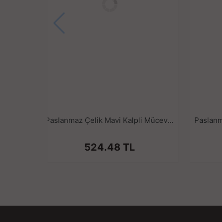
Paslanmaz Çelik Mavi Kalpli Mücevher Taşlı Pürüzsüz Gold Metal Anal Butt Plug - Küçük Boy
524.48 TL