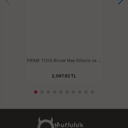
geçirmez, endişesiz kullanılabilir.
Ultra güçlü ve süper sessiz titreşim motoruna sahiptir.
Gizli kullanım için sessiz titreşimler.
​14.5 CM uzunluğunda, 7.5 CM genişliğinde, 100 GR
ağırlığındadır.
PRIME TOYS Brutal Max Klitoris ve G Nokta Uyarıcı Su Geçirmez Vibratör - Mor
2,097.92 TL