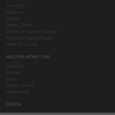
Üye Girişi
Pazaryeri
İletişim
Sipariş Takibi
Gizlilik ve Kullanım Şartları
Kargo ve Taşıma Bilgileri
Teslimat ve İade
MÜŞTERİ HİZMETLERİ
Pazaryeri
İletişim
S.S.S.
Detaylı Arama
Hakkımızda
DESTEK
Pazaryeri