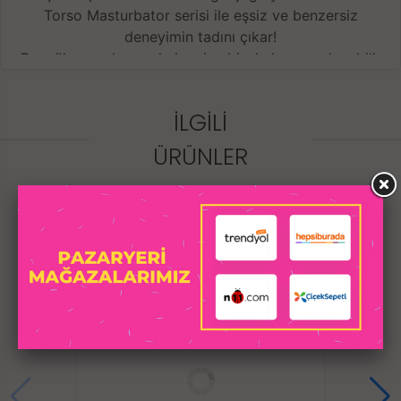
Torso Masturbator serisi ile eşsiz ve benzersiz
deneyimin tadını çıkar!
Bu mükemmel gerçekçi seriye bir de hızı ayarlanabilir
multi-speed titreşimin yanında bir de
USB
ısıtma
eklendi! İster takarak kullan, ister takmadan
İLGILI
kullan. Hayallerindeki hazzı titreşimle süslendir!
ÜRÜNLER
Bu ürünler Erotica markası ile Sens Tarafından, ultra
yumuşak TPE malzemeden yapılmıştır ve hepsi,
sonsuz okşama için gerçekçi açıklıklarla donatılmıştır.
Temizlemesi kolay, mükemmel boyutta ve
gerçeğinden daha iyi olan Tracy'e aşık olacaksınız!
Vücut için %100 güvenli olan ve en gerçekçi deneyimi
sağlayan yumuşak ve esnek TPE malzemeden
yapılmıştır.
Tamamen su geçirmez yapıda olan Premium Torso
Masturbator seri ürünleri banyoda, jakuzide veya
herhangi bir sulu mekanda kullanım için uygundur. Bu