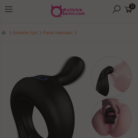
0
Erkekler İçin
Penis Halkaları