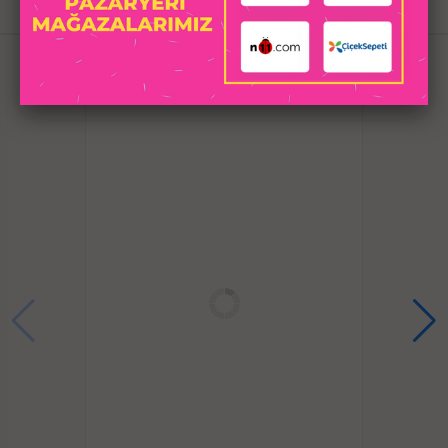
İLGILI
Yumuşak dokulu, ipeksi ve pürüzsüz yüzeye sahiptir,
kaydırıcı ekleyerek sürtünmeyi bütünüyle hissedin!
ÜRÜNLER
Usb şarjlı, hızlı ve kolay şarj özelliği. Çeşitli şarj
modlarına uygundur.
10 metreye kadar uzaktan kumanda ile veya manuel
kontrol edilebilir,
Klitoris ve g noktası için 2 ayrı ultra güçlü titreşim
motorludur.
2 ayrı güç butonu ile kontrol edilebilir, 10 fonksiyonlu
titreşim hızlarına sahiptir.
Her titreşim frekansında orgazmı doruklarda hissedin!
IPX7 %100 su geçirmez teknoloji, çeşitli sulu
eğlencelerde endişesiz bir şekilde kullanılabilir. Duş,
jakuzi eğlencelerinize yeni deneyimler ekleyin!
Özel işçilik ile tasarlanmış, kavisli ve eğimli g-spot
uyarıcı tasarımı, rahatlıkla g noktasının derinlerine
inerek yoğun uyarım sağlar.
Aynı anda klitorise dalgalı ve tırtıklı yapısı ile masaj
yapar, iki farklı titreşim vererek partnerinizi şaşırtın ve