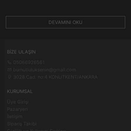
DEVAMINI OKU
BİZE ULAŞIN
05066926561
bumutluluksenin@gmail.com
3028.Cad. no:4 KONUTKENT/ANKARA
Kullanmadan önce oyuncağı % 75% tıbbi alkol ile
KURUMSAL
fırçalayın veya dezenfektan ile sterilize edin. Ürüne
Üye Girişi
uygun miktarda yağlayıcı ekleyin. Prezervatif ile
Pazaryeri
birlikte kullanılması tavsiye edilir.
İletişim
Zirveye kadar vücuda yerleştirin.
Sipariş Takibi
Kullanımdan sonra, "oyuncak" büyük miktarda salgıya
Gizlilik ve Kullanım Şartları