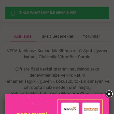
TIKLA WHATSAPP İLE SİPARİŞ VER
Açıklama
Taksit Seçenekleri
Yorumlar
VERA Kablosuz Kumandalı Klitoris ve G Spot Uyarıcı
Isıtmalı Giyilebilir Vibratör - Purple
Çiftlere özel kavisli tasarımı sayesinde seks
deneyimlerinize yenilik katın!
Tamamen sağlıklı, güvenli, kokusuz, toksik olmayan ve
cilt dostu malzemeden üretilmiştir,
Yüksek kaliteli tıbbi sınıf silikon + ABS malzeme
kullanılmıştır.
Ultra esnek yapıda, 180° eğilebilir ve bükülebilir
özelliktedir,