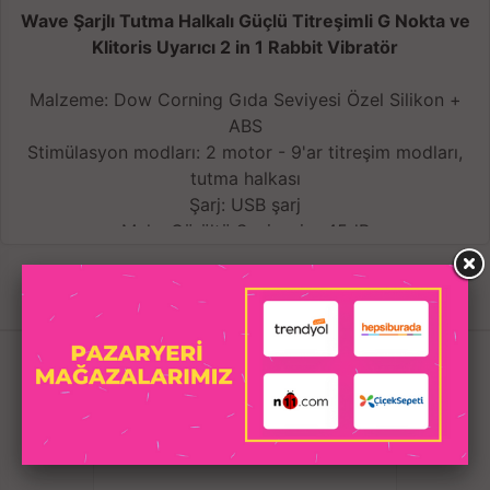
Wave Şarjlı Tutma Halkalı Güçlü Titreşimli G Nokta ve
Klitoris Uyarıcı 2 in 1 Rabbit Vibratör
Malzeme: Dow Corning Gıda Seviyesi Özel Silikon +
ABS
Stimülasyon modları: 2 motor - 9'ar titreşim modları,
tutma halkası
Şarj: USB şarj
Maks Gürültü Seviyesi: <45dB
Kontrol: Manuel
Su geçirmezlik sınıfı: IPX7 - Su geçirmez
İLGILI
Şarj süresi: 60-90 dakika Pil ömrü: 120 dakika kullanım
ÜRÜNLER