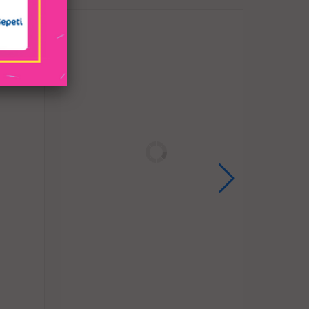
an sayesinde kolayca çıkarılabilir ve tamamen
lanım deneyimi sunar.
i, pürüzsüz silikon, vücuda uyumlu ve
ı sayesinde rahat bir deneyim sağlar ve aynı
 dayanıklıdır.
unlara yeni başlayanlar veya yavaş yavaş
aldir. Aynı zamanda, daha ileri seviyedeki
ıç ​​noktası olarak kullanılabilir.
yenik olup, kullanım sonrası su ve sabunla
sonrası temizlik için büyük kolaylık sağlar.
zın vücuda kaymasını engeller ve kullanım
ağlar. Ayrıca, tabanlı tasarım anal plug'un
nde kalmasını garantiler.
sayesinde banyo veya duş gibi suya dayalı
 Böylece çok yönlü bir kullanım sunar.
ım ve Bakım:
nasında su bazlı kayganlaştırıcı kullanmak
u bir deneyim sağlayacaktır.