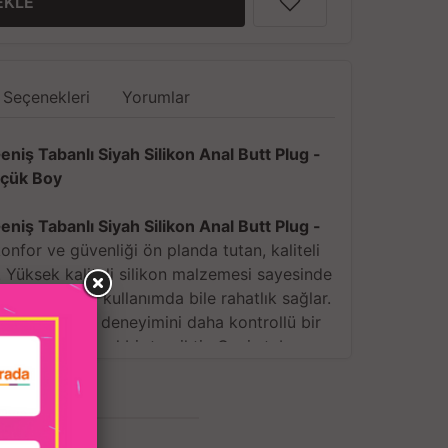
EKLE
 Seçenekleri
Yorumlar
 Geniş Tabanlı Siyah Silikon Anal Butt Plug -
çük Boy
 Geniş Tabanlı Siyah Silikon Anal Butt Plug -
nfor ve güvenliği ön planda tutan, kaliteli
. Yüksek kaliteli silikon malzemesi sayesinde
 uzun süreli kullanımda bile rahatlık sağlar.
ya anal oyun deneyimini daha kontrollü bir
r için mükemmel bir tercihtir. Geniş tabanı,
a stabilite sunar ve ürünü kolayca kontrol
 olanak tanır.
an Özellikler:
sı, kullanımı güvenli hale getirir ve kullanım