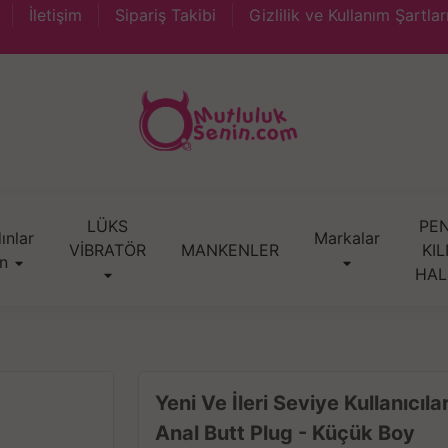
İletişim
Sipariş Takibi
Gizlilik ve Kullanım Şartlar
LÜKS
PEN
ınlar
Markalar
VİBRATÖR
MANKENLER
KIL
in
HAL
Yeni Ve İleri Seviye Kullanıcıla
Anal Butt Plug - Küçük Boy