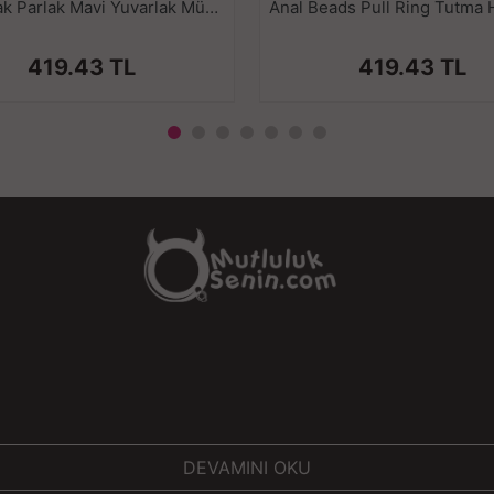
Temizlik:
Kullanım sonrası, ılık su ve s
Çıkar-Tak Parlak Mavi Yuvarlak Mücevher Taşlı Kırmızı Pürüzsüz Silikon Anal Butt Plug - Küçük Boy
hijyen açı
Depolama:
Ürünü kuru ve serin bi
419.43 TL
419.43 TL
sağla
Yeni ve İleri Seviye Kullanıcılar İçin
Küçük Boy
, anal deneyimlerinizi güv
mükemmel bir seçenektir. Şıklığı, erg
yeni başlayanlar hem de deneyiml
DEVAMINI OKU