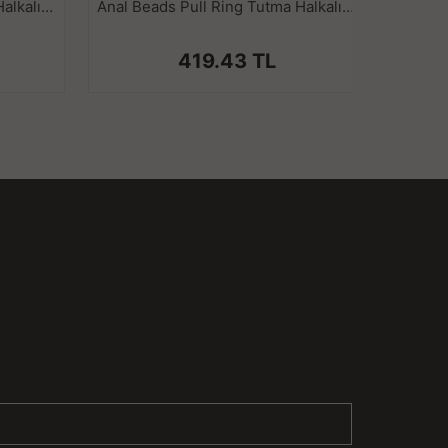
abunla temizlenmesi önerilir. Düzenli temizlik,
Anal Beads Pull Ring Tutma Halkalı Dereceli Toplar Silikon Mor Anal Boncuk
Anal Beads Pull Ring Tutma Halkalı Dereceli Toplar Silikon Pembe Anal Boncuk
sından önemlidir.
r yerde saklayarak, uzun ömürlü kullanım
419.43 TL
yabilirsiniz.
 Geniş Tabanlı Siyah Silikon Anal Butt Plug -
enli ve rahat bir şekilde geliştirmeniz için
onomik yapısı ve dayanıklı malzemesiyle hem
i kullanıcılar için ideal bir tercihtir