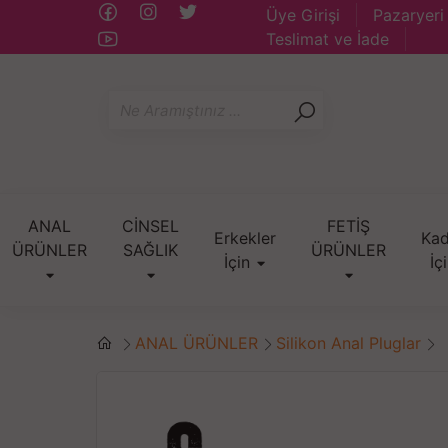
Üye Girişi
Pazaryeri
Teslimat ve İade
ANAL
CİNSEL
FETİŞ
Erkekler
Kad
ÜRÜNLER
SAĞLIK
ÜRÜNLER
İçin
İç
ANAL ÜRÜNLER
Silikon Anal Pluglar