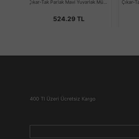
Çıkar-Tak Parlak Mavi Yuvarlak Mücevher Taşlı Kırmızı Pürüzsüz Silikon Anal Butt Plug - Orta Boy
524.29 TL
400 Tl Üzeri Ücretsiz Kargo