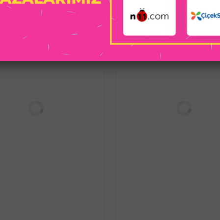
sırasında rahatlık sağlar. Ayrıca, tab
güvenli bir kul
Silikon Malzeme:
Yüksek kalitel
hipoalerjeniktir. Yumuşak, esnek yapıs
zamanda
Küçük Boyut:
Küçük boyutu, anal oy
deneyim kazanmak isteyenler için ide
kullanıcılar için de başlang
Kolay Temizlik:
Silikon malzeme, hij
kolayca temizlenebilir. Bu, kullanım 
Gelişmiş Güvenlik:
Geniş taban, ciha
sırasında tamamen güvenli olmasını s
doğru şekilde yeri
Su Geçirmez:
Su geçirmez özelliği 
aktivitelerde de kullanılabilir.
Kullan
Kayganlaştırıcı Kullanımı:
Kullanım es
daha rahat ve konforl