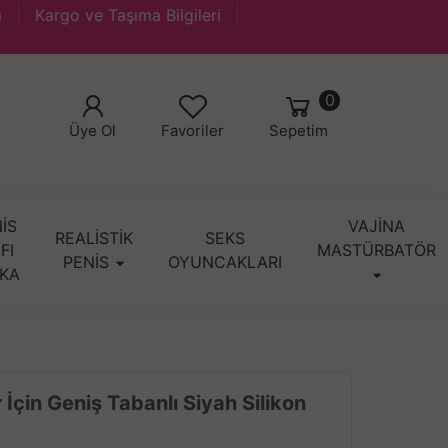
ı
Kargo ve Taşıma Bilgileri
0
Üye Ol
Favoriler
Sepetim
İS
VAJİNA
REALİSTİK
SEKS
IFI
MASTÜRBATÖR
PENİS
OYUNCAKLARI
KA
r İçin Geniş Tabanlı Siyah Silikon