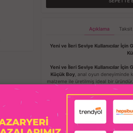
SEPETTE 
Açıklama
Taksit
Yeni ve İleri Seviye Kullanıcılar İçin
Kü
Yeni ve İleri Seviye Kullanıcılar İçin
Küçük Boy
, anal oyun deneyiminde ko
malzeme ile üretilmiş ideal bir üründür
hem esnek hem de dayanıklıdır, böylece
Küçük boyutuyla, yeni başlayanlar ve
şekilde ilerletmek isteyen kullanıcıla
güvenli ve rahat kullanım için ekstr
etmenize
İLGILI ÜRÜNLER
Öne Çık
Ergonomik Tasarım:
Geniş tabanlı yapı