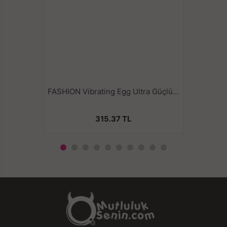
FASHION Vibrating Egg Ultra Güçlü Kademeli Titreşimli Orgazm Topu
315.37 TL