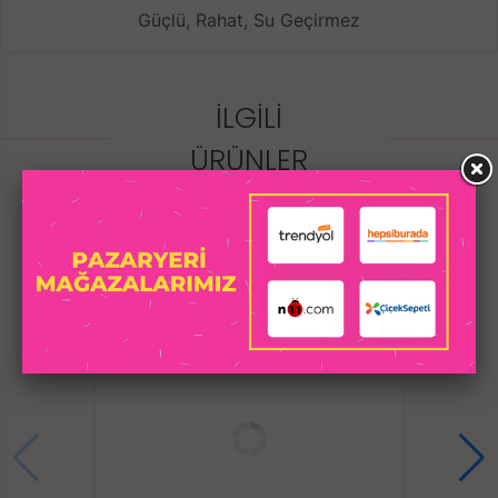
Güçlü, Rahat, Su Geçirmez
İLGILI
ÜRÜNLER