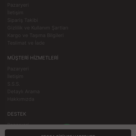
Pazaryeri
İletişim
Sipariş Takibi
Gizlilik ve Kullanım Şartları
Kargo ve Taşıma Bilgileri
Teslimat ve İade
MÜŞTERİ HİZMETLERİ
Pazaryeri
İletişim
S.S.S.
Detaylı Arama
Hakkımızda
DESTEK
Pazaryeri