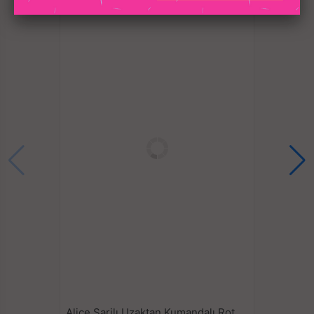
Boyut: 217*71*41mm
Alice Şarjlı Uzaktan Kumandalı Rotasyon Hareketli Çift Taraflı Strapless Strapon Vibratör