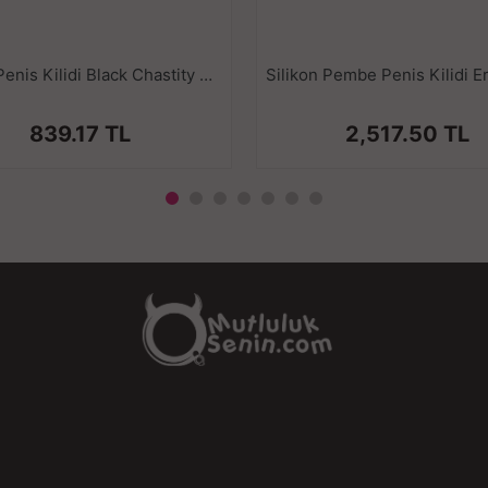
Plastik Penis Kilidi Black Chastity Cock Cage Bekaret Cihazı Siyah Penis Esaret Kafesi
839.17 TL
2,517.50 TL