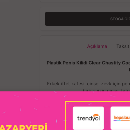
STOGA GI
Açıklama
Taksit
Plastik Penis Kilidi Clear Chastity C
Erkek iffet kafesi, cinsel zevk için pe
birbirinizin cinsel tat
Mazeret yok, izin 
Esaret kafesi, tıbbi dereceli 
Hafif, hipoaler
Diğer metal kafesler g