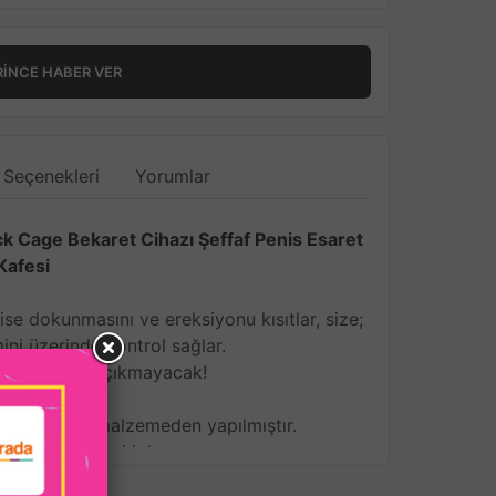
RINCE HABER VER
 Seçenekleri
Yorumlar
ock Cage Bekaret Cihazı Şeffaf Penis Esaret
Kafesi
nise dokunmasını ve ereksiyonu kısıtlar, size;
mini üzerinde kontrol sağlar.
verene kadar çıkmayacak!
polikarbonat malzemeden yapılmıştır.
jenik ve dayanıklıdır.
ibi düşme ve paslanma olmaz.