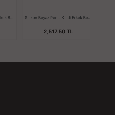
Silikon Pembe Penis Kilidi Erkek Bekaret Cihazı Chastity Cock Cage Küçük Boy Penis Esaret Kafesi
Silikon Beyaz Penis Kilidi Erkek Bekaret Cihazı Chastity Cock Cage Küçük Boy Penis Esaret Kafesi
2,517.50 TL