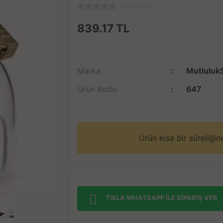
(Yorum 0)
839.17
TL
Marka
Mutluluk
Ürün Kodu
647
Ürün kısa bir süreliği
TIKLA WHATSAPP İLE SİPARİŞ VER