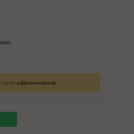
Senin
ne temin
edilememektedir
.