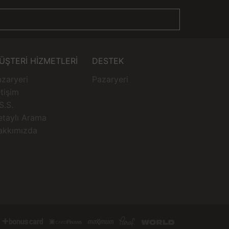
ÜŞTERİ HİZMETLERİ
DESTEK
zaryeri
Pazaryeri
etişim
S.S.
etaylı Arama
akkımızda