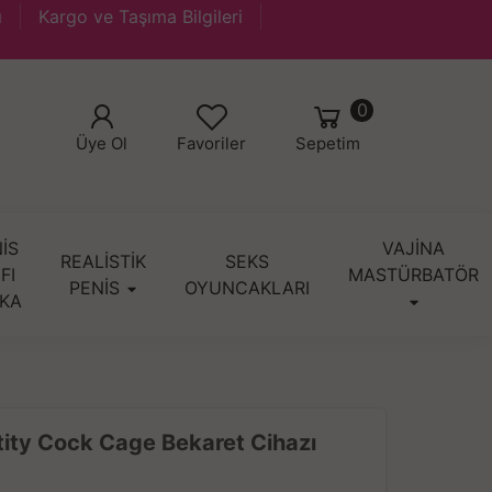
ı
Kargo ve Taşıma Bilgileri
0
Üye Ol
Favoriler
Sepetim
İS
VAJİNA
REALİSTİK
SEKS
IFI
MASTÜRBATÖR
PENİS
OYUNCAKLARI
KA
stity Cock Cage Bekaret Cihazı