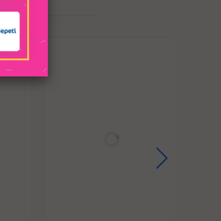
tir, uzun süreli rahat kullanım için pürüzsüz
üzeyli,
gizli kullanım için mükemmeldir.
biliyeti için oyuk tasarımı benimser,
evsel açıklıklara sahip penis kafesi ergonomik
sarımlı,
mel nefes alabilir özelliktedir.
r,
.
bu da kafesin aşınmamasını sağlar.
vcuttur, 5 farklı U halkayı ihtiyacınıza göre
rce seçebilirsiniz.
çalar, 2 anahtarlı güçlü pirinç kilit, metal
şekilde havaalanı vb. güvenliğini geçmek için
ı plastik kilit.