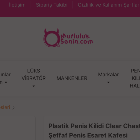
İletişim
Sipariş Takibi
Gizlilik ve Kullanım Şartlar
LÜKS
PEN
ınlar
Markalar
VİBRATÖR
MANKENLER
KIL
in
HAL
sleri
Plastik Penis Kilidi Clear Cha
Şeffaf Penis Esaret Kafesi