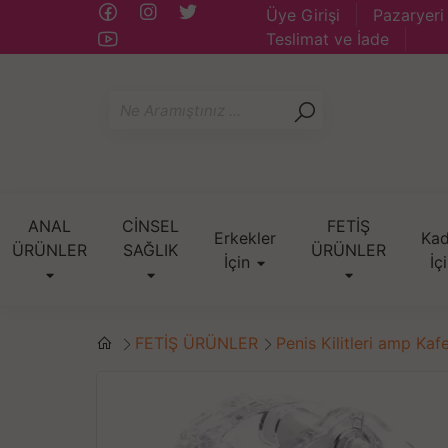
Üye Girişi
Pazaryeri
Teslimat ve İade
ANAL
CİNSEL
FETİŞ
Erkekler
Kad
ÜRÜNLER
SAĞLIK
ÜRÜNLER
İçin
İç
FETİŞ ÜRÜNLER
Penis Kilitleri amp Kafe