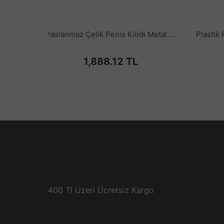
Paslanmaz Çelik Penis Kilidi Metal Esaret Kafesi Chastity Device Cock Cage Erkek Bekaret Cihazı
1,888.12 TL
400 Tl Üzeri Ücretsiz Kargo