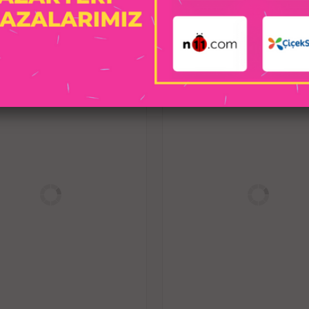
Vücut için güvenli malzemeden üretilmiş
İLGILI ÜRÜNLER
y
Dışarıda kullanılsa bile 
Clear S daha iyi nefes alma ka
İdrara çıkma ve kolay temizlik için işl
ta
Giymek için rahat ve mükem
Penisinizi kuru ve temiz tutabili
Ayarlanabilir aktif halka 5 boy için me
sıkılığı özgü
Çeşitli kilitleme pimleri ve ara par
dedektörleri çalıştırmadan güvenli bir 
5 numaral