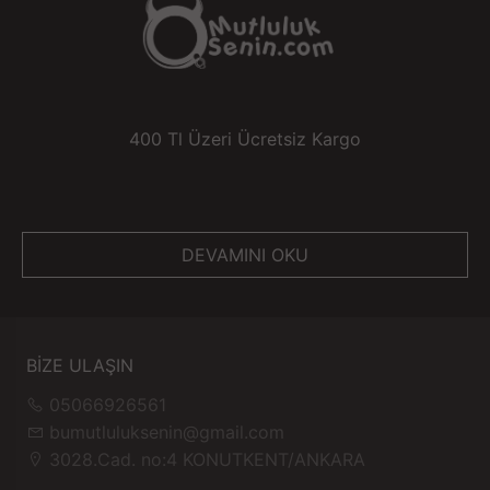
400 Tl Üzeri Ücretsiz Kargo
DEVAMINI OKU
BİZE ULAŞIN
05066926561
bumutluluksenin@gmail.com
3028.Cad. no:4 KONUTKENT/ANKARA