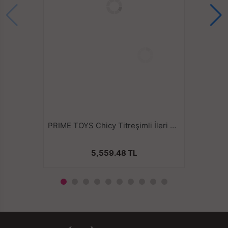
PRIME TOYS Chicy Titreşimli İleri Geri ve Aşağı Yukarı Dil Hareketli Klitoris Emişli 4 in 1 Vibratör
5,559.48 TL