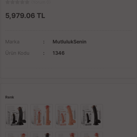
(Yorum 0)
5,979.06
TL
Marka
MutlulukSenin
Ürün Kodu
1346
Renk