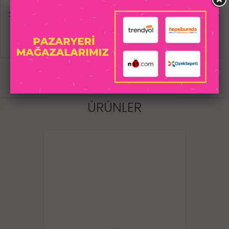
ABS
Stimülasyon modları: 2 motor - 9 ileri geri hareketler +
9 emiş modları
3 farklı değiştirilebilir başlık (dahildir)
Şarj: USB şarj
Maks Gürültü Seviyesi: <45dB
Kontrol: Manuel
İLGILI
Su geçirmezlik sınıfı: IPX7 - Su geçirmez
Şarj süresi: 60-90 dakika Pil ömrü: 120 dakika kullanım
ÜRÜNLER