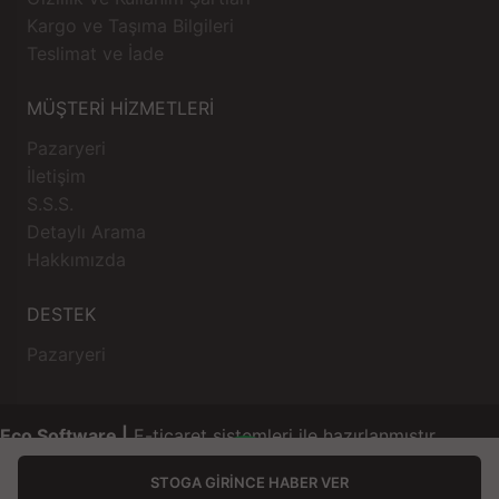
Kargo ve Taşıma Bilgileri
Teslimat ve İade
MÜŞTERİ HİZMETLERİ
Pazaryeri
İletişim
S.S.S.
Detaylı Arama
Hakkımızda
DESTEK
Pazaryeri
Eco Software |
E-ticaret sistemleri ile hazırlanmıştır.
STOGA GIRINCE HABER VER