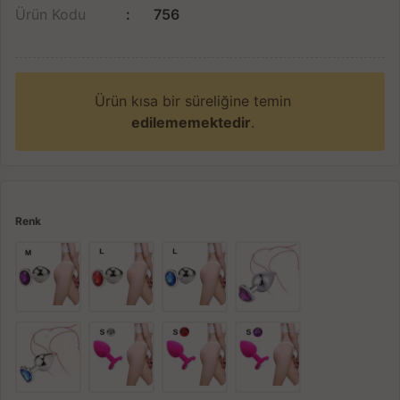
Ürün Kodu
756
Ürün kısa bir süreliğine temin
edilememektedir
.
Renk