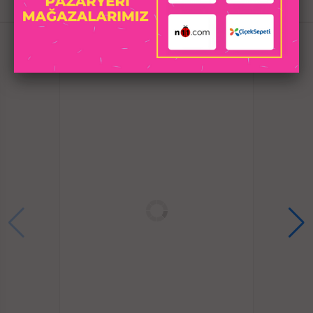
İLGILI
havuz vb. için güvenli kullanım.
Düşük gürültü ve sessiz tasarım.
ÜRÜNLER
Bir basın düğmesi alt, rahat ve kullanımı kolay
Güvenlik çevre koruma ve tıbbi ABS malzeme
Depolama ve taşıma için cep boyutu ve taşınabilir
Titreşimli gerçek vücuttan daha iyi hissetmek
Böyle küçük bir oyuncak için şaşırtıcı derecede güçlü,
deneyin ve kabul edersiniz!
Taşınabilir boyutu, seyahat ederken tadını
çıkarabilirsiniz.
14 CM uzunluğunda, 2.2 CM genişliğindedir.
Nasıl Kullanılır :
Açmak için güç düğmesine uzun basın.
Hız frekansını değiştirmek için kısa basın.
Vibratörü kapatmak içi güç düğmesine uzun basın.