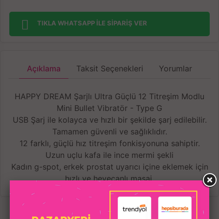
TIKLA WHATSAPP İLE SİPARİŞ VER
Açıklama
Taksit Seçenekleri
Yorumlar
HAPPY DREAM Şarjlı Ultra Güçlü 12 Titreşim Modlu
Mini Bullet Vibratör - Type G
USB Şarj ile kolayca ve hızlı bir şekilde şarj edilebilir.
Tamamen güvenli ve sağlıklıdır.
12 farklı, güçlü hız titreşim fonkisyonuna sahiptir.
Uzun uçlu kafa ile ince mermi şekli
Kadın g-spot, erkek prostat uyarıcı içine eklemek için
hızlı ve heyecanlı masaj.
Vulva hassas bölgelere titreşim masajı, vajina, klitoris
ve anüs aynı anda teşvik.
IPX7 teknolojisi 100% su geçirmez tasarım; jakuzi,