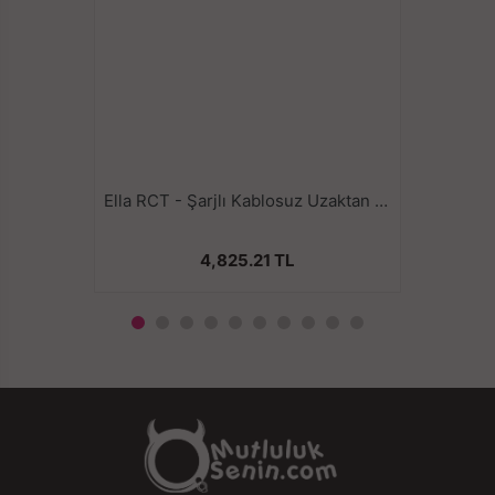
Su geçirmezlik sınıfı: IPX7 - %100/tamamen su
geçirmez
Şarj süresi: 60 dakika
Pil ömrü:120 dakika kullanım
Boyut: 263*138*45mm - 530g
Ella RCT - Şarjlı Kablosuz Uzaktan Kumandalı Klitoris Uyarıcı Külot İçi Giyilebilir Sessiz Vibratör
4,825.21 TL