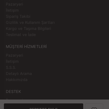
Pazaryeri
İletişim
Sipariş Takibi
Gizlilik ve Kullanım Şartları
Kargo ve Taşıma Bilgileri
Teslimat ve İade
MÜŞTERİ HİZMETLERİ
Pazaryeri
İletişim
S.S.S.
Detaylı Arama
Hakkımızda
DESTEK
Pazaryeri