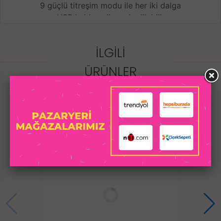
9 güçlü titreşim modu ile her iki dalga
USB kablosu ile şarj edilebilir
Şehvet dalgalarına bin!
Vajina, klitoris ve anüse mükemmel uyum sağlayan 2
İLGILI
motorlu ve anatomik olarak şekillendirilmiş 2
stimülasyon dalgalı yenilikçi titreşimli yastık. Her iki
ÜRÜNLER
dalga da ayrı ayrı kontrol edilebilen 9 güçlü titreşim
modu sunar. LOVEPAD özellikle kullanıcı dostu ve
sezgiseldir: basitçe bir sandalyeye yerleştirilir ve
otururken eller serbest olarak kullanılabilir. Testisleri
ve perineyi uyarmak için de uygundur. Birlikte verilen
USB kablosuyla su geçirmez ve şarj edilebilir.
Malzeme: Dow Corning Gıda Seviyesi Özel Silikon +
ABS
Stimülasyon modları: 2 motor - 9'ar titreşim
Şarj: USB manyetik şarj
Maks Gürültü Seviyesi: <45dB
Güç: 5V/650mAh
Kontrol: Manuel