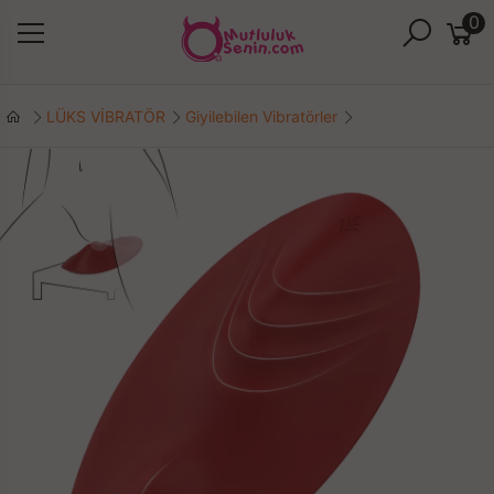
0
LÜKS VİBRATÖR
Giyilebilen Vibratörler