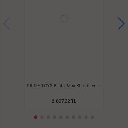
sahiptir.
Kıvrımlı ve tırtıklı şık tasarımı sayesinde orgazmı
zirvede yaşamanıza yardımcı olacaktır.
Silikon dokusu sebebiyle rahatça eğilebilir ve
bükülebilir yapıdadır.
Özel yerlerde keyif almanıza izin veren gürültü
yayılmasını etkili bir şekilde önlemek için %100 tıbbi
silikon kapak kullanılır.
IPX7 %100 Su geçirmez özelliktedir. Endişe etmeden
keyfini çıkarabilirsiniz.
PRIME TOYS Brutal Max Klitoris ve G Nokta Uyarıcı Su Geçirmez Vibratör - Mor
2,097.92 TL