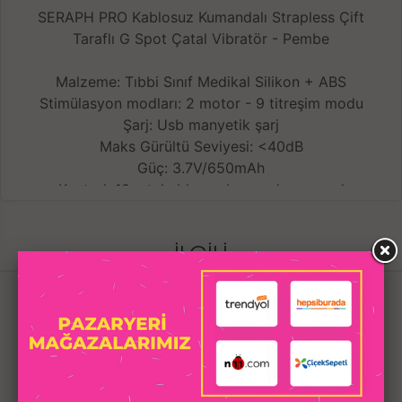
SERAPH PRO Kablosuz Kumandalı Strapless Çift
Taraflı G Spot Çatal Vibratör - Pembe
Malzeme: Tıbbi Sınıf Medikal Silikon + ABS
Stimülasyon modları: 2 motor - 9 titreşim modu
Şarj: Usb manyetik şarj
Maks Gürültü Seviyesi: <40dB
Güç: 3.7V/650mAh
Kontrol: 10 mt. kablosuz kumanda, manuel
Su geçirmezlik sınıfı: IPX7 - %100/tamamen su
geçirmez
İLGILI
Şarj süresi: 120 dakika
Pil ömrü: 90-120 dakika kullanım
ÜRÜNLER
Boyut: 147*105*39mm