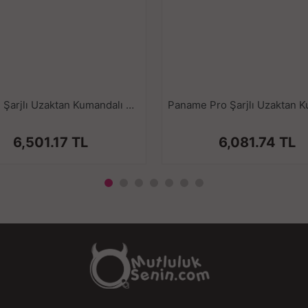
Süper sessiz fısıltı derecesinde t
40 db altında gürültü yayar, çevre
11.1 cm uzunluğunda, 10.8 cm genişliğ
göst
Paname Şarjlı Uzaktan Kumandalı Anal Vajina Klitoris Uyarıcı 3 in 1 Giyilebilir Vibratör
6,501.17 TL
6,081.74 TL