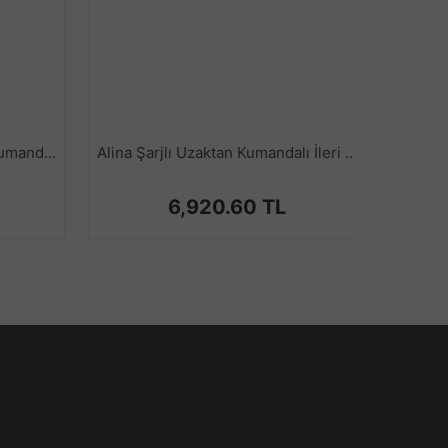
itreşimlerle orgazmı doruklarda yaşayın,
nizden endişesiz kullanım imkanı sağlar.
indedir. Boyut detaylı fotoğraflarda detaylı
erilmiştir.
Paname Pro Şarjlı Uzaktan Kumandalı Klitoris G Nokta Uyarıcı 2 in 1 Giyilebilir Vibratör
Alina Şarjlı Uzaktan Kumandalı İleri Geri Hareketli Yeni Nesil Kadın Çift Vibratörü
6,920.60 TL