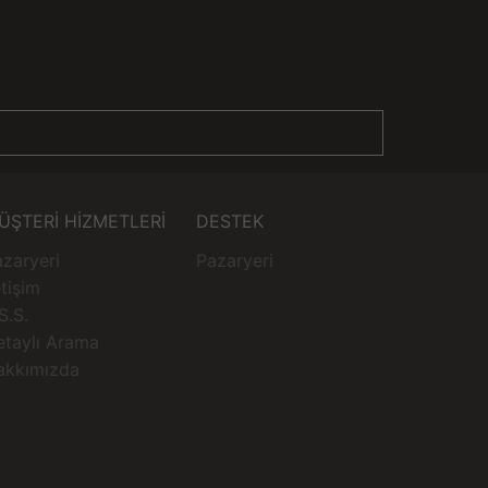
ÜŞTERİ HİZMETLERİ
DESTEK
zaryeri
Pazaryeri
etişim
S.S.
etaylı Arama
akkımızda