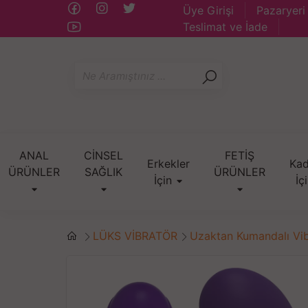
Üye Girişi
Pazaryeri
Teslimat ve İade
ANAL
CİNSEL
FETİŞ
Erkekler
Kad
ÜRÜNLER
SAĞLIK
ÜRÜNLER
İçin
İç
LÜKS VİBRATÖR
Uzaktan Kumandalı Vib