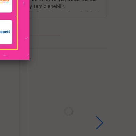
zellik, kolay temizlenebilir.
n kullanılabilir. Duş, jakuzi eğlencelerinizde
erinizi yaşayın!
si ve pürüzsüz yüzeylidir,
ajinal ve klitoral uyarım sağlar,
 orgazmı doruklarda yaşamaya hazır olun!
rları (17000 RPM/DK) aynı güç butonu, vajinal
DK) diğer güç butonu ile kontrol edilir.
rek kendinizi/partnerinizi şaşırtın,
 titreşim hız fonksiyonları,
 kumanda ile kontrol edilebilir özellik,
e giyilebilir, günlük hayatta fantazilerinizi
ştirebilirsiniz.
 ve eğimli tasarımlıdır;
ilir ve saklanabilir,
itreşim yoğunluğunu hissettirir,
erine rahatça ulaşarak, hafif dokunuşlar güçlü
yoğun uyarım sağlar.