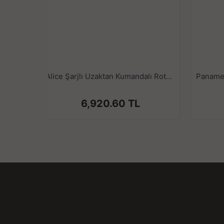
Alice Şarjlı Uzaktan Kumandalı Rotasyon Hareketli Çift Taraflı Strapless Strapon Vibratör
6,920.60 TL