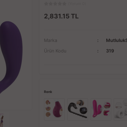
(Yorum 0)
2,831.15
TL
Marka
Mutluluk
Ürün Kodu
319
Renk