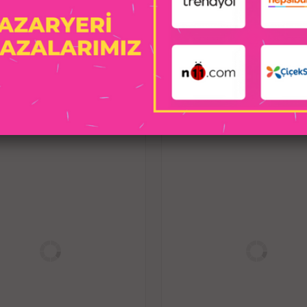
IPX7 %100 su geçirmez ö
Çeşitli su eğlencelerinde endişe etmede
fantazil
Yumuşak yapıda, ipek
İLGILI ÜRÜNLER
3 in 1 özellikte; anal, v
Ultra güçlü 3 titreşim motoru ile
Klitoris ve anal uyarıcı titreşim moto
uyarıcı titreşim motoru (9000 RPM/
Farklı titreşim hızları vere
7 farklı ultra güçlü
10 metreye kadar kablosuz uzaktan
Külot içi rahat ve konforlu bir şekild
gerçekle
Ergonomik, kavisli
Kolay taşınab
Tasarımı ekstra sürtünme t
G noktası, anal ve klitorisin derinlikl
titreşimlerle 