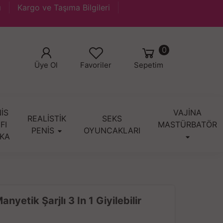
ı
Kargo ve Taşıma Bilgileri
0
Üye Ol
Favoriler
Sepetim
İS
VAJİNA
REALİSTİK
SEKS
IFI
MASTÜRBATÖR
PENİS
OYUNCAKLARI
KA
etik Şarjlı 3 In 1 Giyilebilir