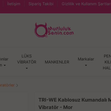
İletişim
Sipariş Takibi
Gizlilik ve Kullanım Şartlar
LÜKS
PEN
ınlar
Markalar
VİBRATÖR
MANKENLER
KIL
in
HAL
ratörler
TRI-WE Kablosuz Kumandalı Many
Vibratör - Mor