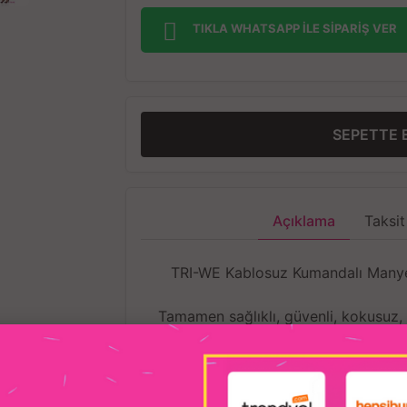
TIKLA WHATSAPP İLE SİPARİŞ VER
SEPETTE 
Açıklama
Taksit
TRI-WE Kablosuz Kumandalı Manyetik
Tamamen sağlıklı, güvenli, kokusuz
üre
Yüksek kaliteli medi
Usb manyetik şarjlı, 
Çeşitli şarj modlarına uygundur, isted