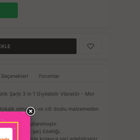
EKLE
 Seçenekleri
Yorumlar
 Şarjlı 3 in 1 Giyilebilir Vibratör - Mor
, toksik olmayan ve cilt dostu malzemeden
tilmiştir,
kal silikon kullanılmıştır.
kolay ve hızlı şarj özelliği,
iğiniz her yerde kolayca şarj edebilirsiniz.