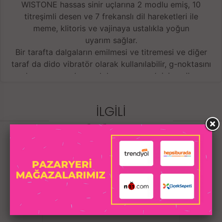
WISTONE hassas sinir uçlarına 2 modlu emiş, 10
titreşimli desen ve 7 frekanslı dil hareketleri ile
meme, klitoris ve vajinaya ustalıkla yoğun
uyarım sağlar.
Bir tarafta dalgaların emilmesi ve titremesi ve diğer
taraf da dido vibratör olarak kullanılabilir, g-noktasını
ve hassas çevreleyen dokuyu uyarmak için vajinaya
konur. Orgazma kadar çok zaman almaz.
İLGILI
Yüksek frekanslı titreşim, emiş ve dil hareketleri,
ÜRÜNLER
Dil yüksek hızda sallanabilir. Küçük titreşimli dil çok
yumuşak ve hoş.
Hassas g-spot, klitoris, gerçek insan gibi meme
uçlarını yalar.
Akıllı termostat ayarı, gerçek seks gibi hissetmenizi
sağlar 。
Dow Corning gıda seviyesinde sağlıklı silikon malzeme