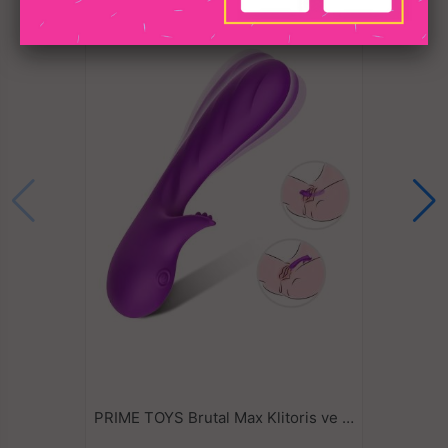
PRIME TOYS Brutal Max Klitoris ve G Nokta Uyarıcı Su Geçirmez Vibratör - Mor